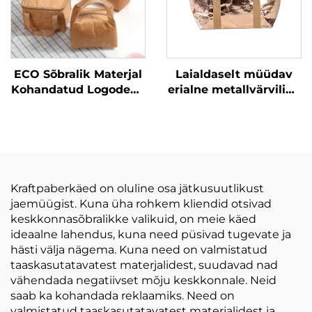
ECO Sõbralik Materjal
Laialdaselt müüdav
Kohandatud Logodega
erialne metallvärviline
Korduskasutatav
pestav kraftpaber
Ostukott Hele Duponti
kandikott ostlemiseks
Paberist Ostukott Eco
Grocery Tyvek Kott
Kraftpaberkäed on oluline osa jätkusuutlikust
jaemüügist. Kuna üha rohkem kliendid otsivad
keskkonnasõbralikke valikuid, on meie käed
ideaalne lahendus, kuna need püsivad tugevate ja
hästi välja nägema. Kuna need on valmistatud
taaskasutatavatest materjalidest, suudavad nad
vähendada negatiivset mõju keskkonnale. Neid
saab ka kohandada reklaamiks. Need on
valmistatud taaskasutatavatest materjalidest ja