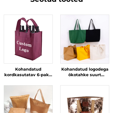
Kohandatud
Kohandatud logodega
kordkasutatav 6-pakis
ökotahke suurt
polüpropüleenist
mahutavust porteev
mittekootud õlle- ja
taaskasutatav
veinipudelikandja
poodlusummik puhast
kordkasutatavad
100% puuvillast
ostukotid 6 pudelile
kanepasummik