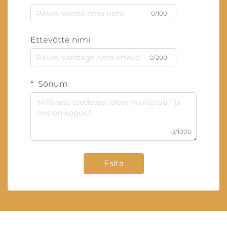
0/100
Ettevõtte nimi
0/200
Sõnum
0/1000
Esita