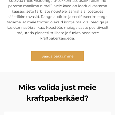
sobivad meie visiooniga „Keskkonnasõbralik reisimine
parema maailma nimel“. Meie käed on loodud vastama
kaasaegsete tarbijate nõuetele, samal ajal toetades
säästlikke tavasid. Range auditite ja sertifitseerimistega
tagame, et meie tooted oleksid kõrgeima kvaliteediga ja
keskkonnasõbralikud. Koostöös meiega saate positiivselt
mõjutada planeeti stiilsete ja funktsionaalsete
kraftpaberkäedega.
Saada pakkumine
Miks valida just meie
kraftpaberkäed?