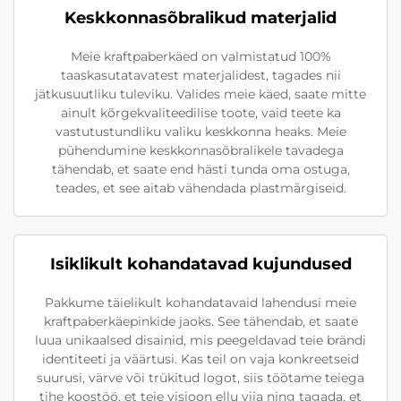
Keskkonnasõbralikud materjalid
Meie kraftpaberkäed on valmistatud 100%
taaskasutatavatest materjalidest, tagades nii
jätkusuutliku tuleviku. Valides meie käed, saate mitte
ainult kõrgekvaliteedilise toote, vaid teete ka
vastutustundliku valiku keskkonna heaks. Meie
pühendumine keskkonnasõbralikele tavadega
tähendab, et saate end hästi tunda oma ostuga,
teades, et see aitab vähendada plastmärgiseid.
Isiklikult kohandatavad kujundused
Pakkume täielikult kohandatavaid lahendusi meie
kraftpaberkäepinkide jaoks. See tähendab, et saate
luua unikaalsed disainid, mis peegeldavad teie brändi
identiteeti ja väärtusi. Kas teil on vaja konkreetseid
suurusi, värve või trükitud logot, siis töötame teiega
tihe koostöö, et teie visioon ellu viia ning tagada, et