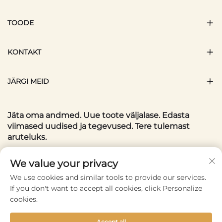
TOODE
KONTAKT
JÄRGI MEID
Jäta oma andmed. Uue toote väljalase. Edasta
viimased uudised ja tegevused. Tere tulemast
aruteluks.
Teie meiliaadress
We value your privacy
We use cookies and similar tools to provide our services.
If you don't want to accept all cookies, click Personalize
Subscribe
cookies.
Accept all