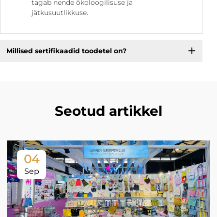
tagab nende ökoloogilisuse ja
jätkusuutlikkuse.
Millised sertifikaadid toodetel on?
Seotud artikkel
04
Sep