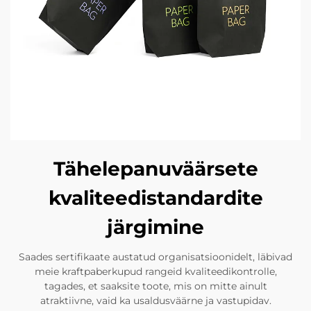
Tähelepanuväärsete
kvaliteedistandardite
järgimine
Saades sertifikaate austatud organisatsioonidelt, läbivad
meie kraftpaberkupud rangeid kvaliteedikontrolle,
tagades, et saaksite toote, mis on mitte ainult
atraktiivne, vaid ka usaldusväärne ja vastupidav.