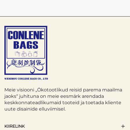
Meie visiooni „Ökotootlikud reisid parema maailma
jaoks“ juhituna on meie eesmärk arendada
keskkonnateadlikumaid tooteid ja toetada kliente
uute disainide elluviimisel.
KIIRELINK