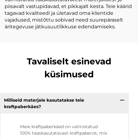
piisavalt vastupidavad, et pikkajalt kesta. Teie käärid
tagavad kvaliteedi ja ületavad oma klientide
vajadused, mistõttu sobivad need suurepäraselt
äritegevuse jätkusuutlikkuse edendamiseks.
Tavaliselt esinevad
küsimused
Milliseid materjale kasutatakse teie
kraftpaberkäes?
Meie kraftpaberkäed on valmistatud
100% taaskasutatavast kraftpaberist, mis