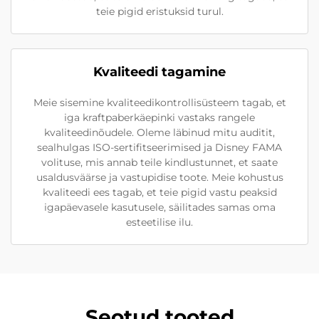
teie pigid eristuksid turul.
Kvaliteedi tagamine
Meie sisemine kvaliteedikontrollisüsteem tagab, et
iga kraftpaberkäepinki vastaks rangele
kvaliteedinõudele. Oleme läbinud mitu auditit,
sealhulgas ISO-sertifitseerimised ja Disney FAMA
volituse, mis annab teile kindlustunnet, et saate
usaldusväärse ja vastupidise toote. Meie kohustus
kvaliteedi ees tagab, et teie pigid vastu peaksid
igapäevasele kasutusele, säilitades samas oma
esteetilise ilu.
Seotud tooted