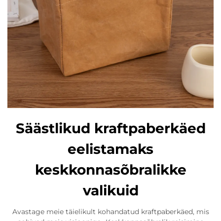
Säästlikud kraftpaberkäed
eelistamaks
keskkonnasõbralikke
valikuid
Avastage meie täielikult kohandatud kraftpaberkäed, mis