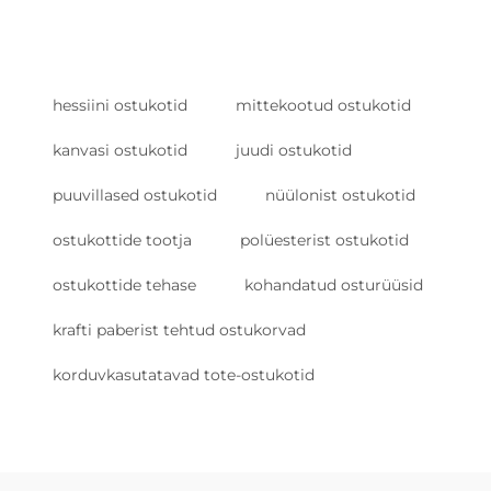
hessiini ostukotid
mittekootud ostukotid
kanvasi ostukotid
juudi ostukotid
puuvillased ostukotid
nüülonist ostukotid
ostukottide tootja
polüesterist ostukotid
ostukottide tehase
kohandatud osturüüsid
krafti paberist tehtud ostukorvad
korduvkasutatavad tote-ostukotid