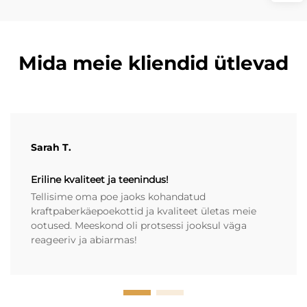
Mida meie kliendid ütlevad
Sarah T.
Eriline kvaliteet ja teenindus!
Tellisime oma poe jaoks kohandatud
kraftpaberkäepoekottid ja kvaliteet ületas meie
ootused. Meeskond oli protsessi jooksul väga
reageeriv ja abiarmas!