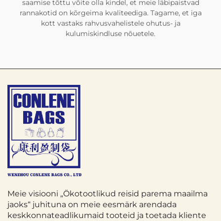
saamise tõttu võite olla kindel, et meie läbipaistvad
rannakotid on kõrgeima kvaliteediga. Tagame, et iga
kott vastaks rahvusvahelistele ohutus- ja
kulumiskindluse nõuetele.
Meie visiooni „Ökotootlikud reisid parema maailma
jaoks“ juhituna on meie eesmärk arendada
keskkonnateadlikumaid tooteid ja toetada kliente