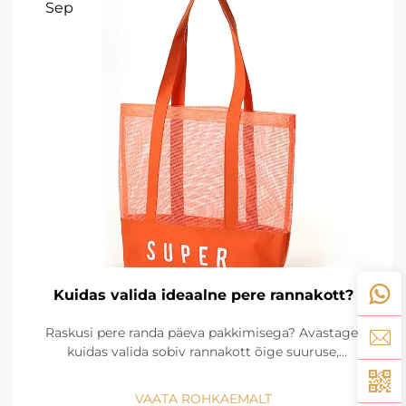
Sep
Kuidas valida ideaalne pere rannakott?
Raskusi pere randa päeva pakkimisega? Avastage,
kuidas valida sobiv rannakott õige suuruse,
vastupidavuse ja nutikate korralduslahendustega.
Alustage rahulikku suve – loe edasi!
VAATA ROHKAEMALT