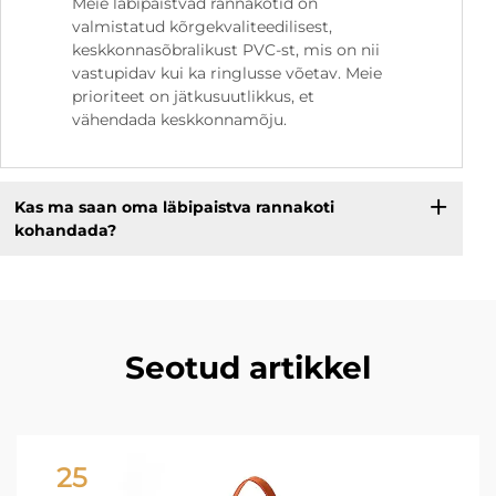
Meie läbipaistvad rannakotid on
valmistatud kõrgekvaliteedilisest,
keskkonnasõbralikust PVC-st, mis on nii
vastupidav kui ka ringlusse võetav. Meie
prioriteet on jätkusuutlikkus, et
vähendada keskkonnamõju.
Kas ma saan oma läbipaistva rannakoti
kohandada?
Seotud artikkel
25