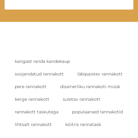
kangast randa kandekaup
soojendatud rannakott
läbipaistev rannakott
pere rannakott
disainerliku rannakoti müük
kerge rannakott
suletav rannakott
rannakott taskutega
populaarsed rannakotid
lihtsalt rannakott
köitris rannatask