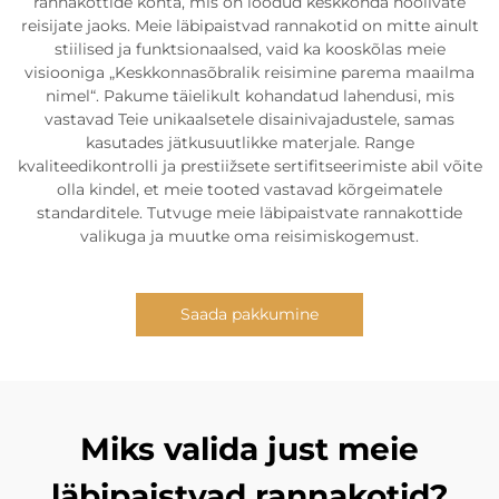
rannakottide kohta, mis on loodud keskkonda hoolivate
reisijate jaoks. Meie läbipaistvad rannakotid on mitte ainult
stiilised ja funktsionaalsed, vaid ka kooskõlas meie
visiooniga „Keskkonnasõbralik reisimine parema maailma
nimel“. Pakume täielikult kohandatud lahendusi, mis
vastavad Teie unikaalsetele disainivajadustele, samas
kasutades jätkusuutlikke materjale. Range
kvaliteedikontrolli ja prestiižsete sertifitseerimiste abil võite
olla kindel, et meie tooted vastavad kõrgeimatele
standarditele. Tutvuge meie läbipaistvate rannakottide
valikuga ja muutke oma reisimiskogemust.
Saada pakkumine
Miks valida just meie
läbipaistvad rannakotid?