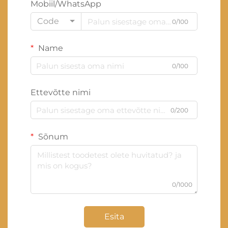
Mobiil/WhatsApp
Code
0/100
Name
0/100
Ettevõtte nimi
0/200
Sõnum
0/1000
Esita