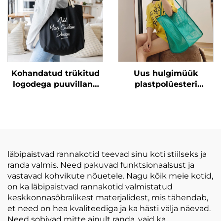
jaoks rannasäkk
Kohandatud trükitud
Uus hulgimüük
logodega puuvillane
plastpolüesteri
lõuend naiste
rannavõrgu
kandekott randa
kandekotid ühtlast
õlavöö kott
värvi naistele ühe õla
poodringuks
peale kandmine
puuvillase
võrgurannasäkk
nöörkäepidemega
läbipaistvad rannakotid teevad sinu koti stiilseks ja
randa valmis. Need pakuvad funktsionaalsust ja
vastavad kohvikute nõuetele. Nagu kõik meie kotid,
on ka läbipaistvad rannakotid valmistatud
keskkonnasõbralikest materjalidest, mis tähendab,
et need on hea kvaliteediga ja ka hästi välja näevad.
Need sobivad mitte ainult randa, vaid ka