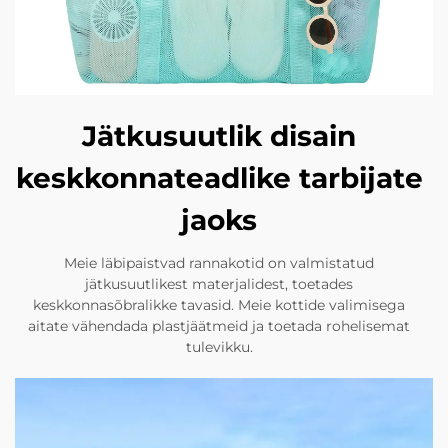
Jätkusuutlik disain
keskkonnateadlike tarbijate
jaoks
Meie läbipaistvad rannakotid on valmistatud
jätkusuutlikest materjalidest, toetades
keskkonnasõbralikke tavasid. Meie kottide valimisega
aitate vähendada plastjäätmeid ja toetada rohelisemat
tulevikku.