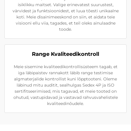
isiklikku maitset. Valige erinevatest suurustest,
värvidest ja funktsioonidest, et luua tõesti unikaalne
koti. Meie disainimeeskond on siin, et aidata teie
visiooni ellu viia, tagades, et teil oleks ainulaadne
toode.
Range Kvaliteedikontroll
Meie sisemine kvaliteedikontrollisüsteem tagab, et
iga läbipaistev rannakott läbib range testimise
algmaterjalide kontrollist kuni lõpptooteni. Oleme
läbinud mitu auditit, sealhulgas Sedex 4P ja ISO
sertifitseerimised, mis tagavad, et meie tooted on
ohutud, vastupidavad ja vastavad rahvusvahelistele
kvaliteedinõudele.