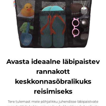
Avasta ideaalne läbipaistev
rannakott
keskkonnasõbralikuks
reisimiseks
Tere tulemast meie põhjalikku juhendisse läbipaistvate