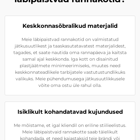
Keskkonnasõbralikud materjalid
Meie läbipaistvad rannakotid on valmistatud
jätkusuutlikest ja taaskasutatavatest materjalidest,
tagades, et saate nautida oma rannapäeva ja kaitsta
samal ajal keskkonda. Iga kott on disainitud
plastjäätmete minimeerimiseks, muutes need
keskkonnateadlikele tarbijatele vastutustundlikuks
valikuks. Meie pühendumusega jätkusuutlikkusele
võite oma ostu üle rahul olla.
Isiklikult kohandatavad kujundused
Me mõistame, et igal kliendil on eriline stiilieelistus.
Meie läbipaistvaid rannakotte saab täielikult
kohandada, et need kajastaksid teie brändi või