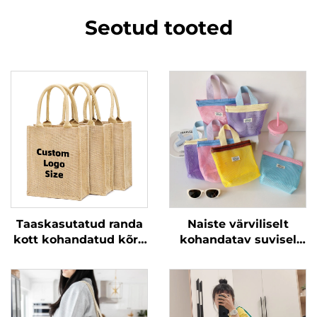
Seotud tooted
Taaskasutatud randa
Naiste värviliselt
kott kohandatud kõrb
kohandatav suvisel
puunahk kotid
võrgus väike kandev
väikesed kõrbkotid
kokkupandav
kanepasummik
polüesteri kott
logodega hulgimüügis
kosmeetikatoode