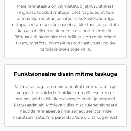
Meie rannatasku on valmistatud jätkusuutlikest,
ringlusse toodud materjalidest, tagades, et teie
rannaväljaminekud ei kahjustaks keskkonda. Iga
ostuga toetate keskkonnasõbralikke tavasid ja aitate
kaasa rohelisema planeedi eest hoolitsemisele.
Jätkusuutlikkuse nimel tundlikkus on meie brändi
tuum, mistõttu on meie taskud vastutustundlike
tarbijate jaoks õige valik.
Funktsionaalne disain mitme taskuga
Mitme taskuga on meie rannakott võimaldab asju
kergesti korraldada. Hoidke oma päikesekreemi,
suupasikaid ja isiklikke esemeid eraldi ja kergesti
kättesaadavalt. Mõtlevalt disainist tulenevalt saate
nautida rannapäeva ilma segaduses otsimise
muretsemiseta, mis parandab teie üldist kogemust.