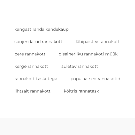
kangast randa kandekaup
soojendatud rannakott
läbipaistev rannakott
pere rannakott
disainerliku rannakoti müük
kerge rannakott
suletav rannakott
rannakott taskutega
populaarsed rannakotid
lihtsalt rannakott
köitris rannatask