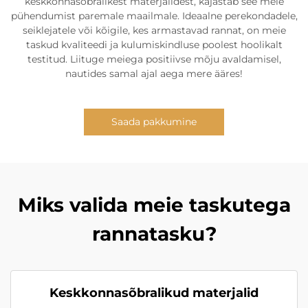
keskkonnasõbralikest materjalidest, kajastab see meie
pühendumist paremale maailmale. Ideaalne perekondadele,
seiklejatele või kõigile, kes armastavad rannat, on meie
taskud kvaliteedi ja kulumiskindluse poolest hoolikalt
testitud. Liituge meiega positiivse mõju avaldamisel,
nautides samal ajal aega mere ääres!
Saada pakkumine
Miks valida meie taskutega
rannatasku?
Keskkonnasõbralikud materjalid