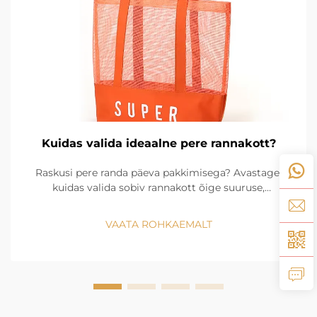
Kuidas valida ideaalne pere rannakott?
Raskusi pere randa päeva pakkimisega? Avastage,
kuidas valida sobiv rannakott õige suuruse,
vastupidavuse ja nutikate korralduslahendustega.
Alustage rahulikku suve – loe edasi!
VAATA ROHKAEMALT