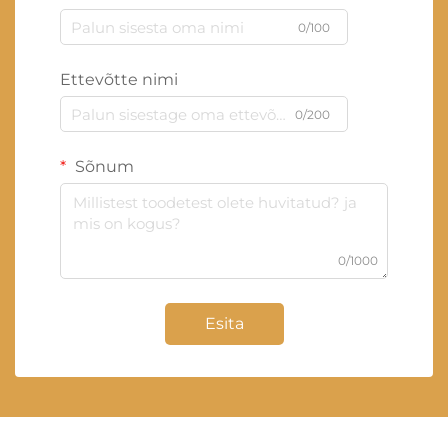
0/100
Ettevõtte nimi
0/200
Sõnum
0/1000
Esita