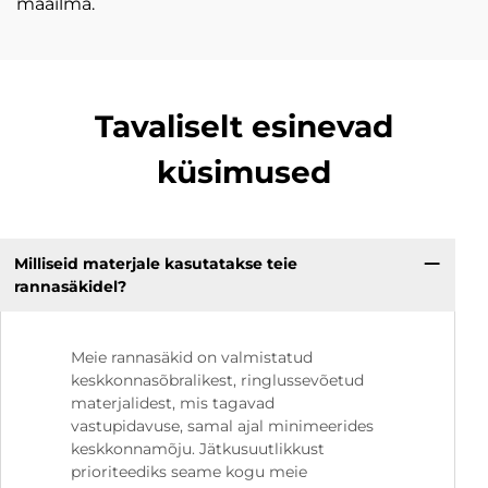
maailma.
Tavaliselt esinevad
küsimused
Milliseid materjale kasutatakse teie
rannasäkidel?
Meie rannasäkid on valmistatud
keskkonnasõbralikest, ringlussevõetud
materjalidest, mis tagavad
vastupidavuse, samal ajal minimeerides
keskkonnamõju. Jätkusuutlikkust
prioriteediks seame kogu meie