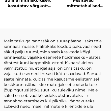
Stiilne mitmekordselt
Pesitavad
kasutatav võrgkott
mitmetahulised
randa, naiskondlik
taskutega
õlavõru, randa kott
rannataskud,
isikustatud veekindla
sülme naisetask, sobib
trenni, spordi,
ostlemise ja reisimise
Meie taskuga rannasäk on suurepärane lisaks teie
jaoks
rannaelamusse. Praktikaks loodud pakuvad need
säkid palju ruumi, mida saab kasutada kõigi
rannavisitid vajalike esemete hoidmiseks – alates
rätstest kuni kergeniiskusteni. Kuna säkid on
valmistatud nii, et igal asjal on oma tasku, on
vajalikud esemed lihtsasti kättesaadavad. Samuti
saate hinnata, kuidas me kasutame eelistamisel
keskkonnasõbralikke materjale, et toetada teie
jõupingutusi jätkusuutliku tuleviku nimel. Meie
säkid on sobivad kõikideks otstarveteks – nii
rannahooletamiseks kui piknikul rännakuteks,
sobivad need meie mitmetele klientidele üle