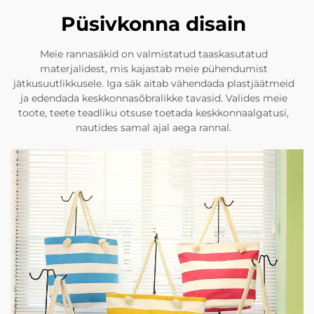
Püsivkonna disain
Meie rannasäkid on valmistatud taaskasutatud
materjalidest, mis kajastab meie pühendumist
jätkusuutlikkusele. Iga säk aitab vähendada plastjäätmeid
ja edendada keskkonnasõbralikke tavasid. Valides meie
toote, teete teadliku otsuse toetada keskkonnaalgatusi,
nautides samal ajal aega rannal.