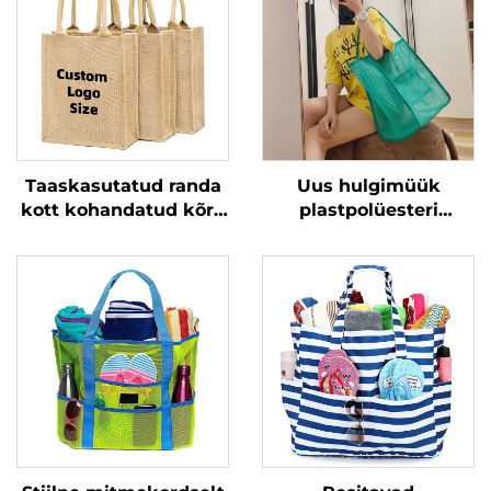
Taaskasutatud randa
Uus hulgimüük
kott kohandatud kõrb
plastpolüesteri
puunahk kotid
rannavõrgu
väikesed kõrbkotid
kandekotid ühtlast
kanepasummik
värvi naistele ühe õla
logodega hulgimüügis
peale kandmine
võrgurannasäkk