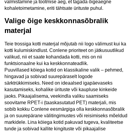
valmistamine ja tootmise aeg, et tagada õigeaegne
kohaletoimetamine, eriti tähtsate ürituste puhul.
Valige õige keskkonnasõbralik
materjal
Teie trossiga kotti materjal mõjutab nii logo välimust kui ka
kotti kulumiskindlust. Conlene prioriteet on jätkusuutlikud
valikud, nii et saate kohandada kotti, mis on nii
funktsionaalne kui ka keskkonnateadlik.
Puuvillased köiega kotid on klassikaline valik – pehmed,
hingavad ja sobivad suurepäraselt logode
särktrükkimiseks. Need on ideaalsed igapäevaseks
kasutamiseks, kohalike ürituste või kaupluse kinkeide
jaoks. Pikaajalisema, veekindla valiku saamiseks
soovitame RPET-i (taaskasutatud PET) materjali, mis
sobib kokku Conlene eesmärgiga olla keskkonnasõbralik
ja on suurepärane välitingimustes või reisimiseks mõeldud
markidele. Lina köiega kotid pakuvad tugeva, kvaliteetse
tunde ja sobivad kallite kingituste või pikaajalise