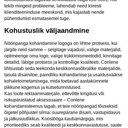
tekib mingeid probleeme, lahendab need kiiresti
klienditeeninduse meeskond, mis kajastab nende
pühendumist esmatasemel tuge.
Kohustuslik väljaandmine
Nööripanga kohandamine logoga on lihtne protsess, kui
järgite neid samme – selgitage vajadusi, valige materjalid,
optimeerige oma logo, valige trükkimismeetodid, kinnitage
detailid, läbige protsess ja kontrollige kvaliteeti. Conlene
lihtsustab seda teekonda keskkonnasõbralike materjalide,
tasuta disainitoe, paindliku kohandamise ja usaldusväärse
kohaletoimetamisega, mida toetavad aastakümnete
pikkune kogemus ja kutsetunnistused.
Kas loote reklaammaterjale, ettevõtte kingitusi või
isikupärastatud aksessuaare – Conlene
kohandamisteenus tagab, et teie nööripangad tõuseksid
õigetel põhjustel silma: suurepärane disain, vastupidavus
ja jätkusuutlikkus. Koostööga kaubamärgiga, mis
prioriteediks seab kvaliteedi ja keskkonnavastutuse, saate