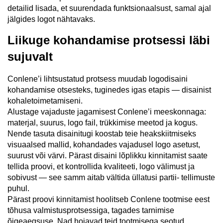
detailid lisada, et suurendada funktsionaalsust, samal ajal
jälgides logot nähtavaks.
Liikuge kohandamise protsessi läbi
sujuvalt
Conlene’i lihtsustatud protsess muudab logodisaini
kohandamise otsesteks, tuginedes igas etapis — disainist
kohaletoimetamiseni.
Alustage vajaduste jagamisest Conlene’i meeskonnaga:
materjal, suurus, logo fail, trükkimise meetod ja kogus.
Nende tasuta disainitugi koostab teie heakskiitmiseks
visuaalsed mallid, kohandades vajadusel logo asetust,
suurust või värvi. Pärast disaini lõplikku kinnitamist saate
tellida proovi, et kontrollida kvaliteeti, logo välimust ja
sobivust — see samm aitab vältida üllatusi partii- tellimuste
puhul.
Pärast proovi kinnitamist hoolitseb Conlene tootmise eest
tõhusa valmistusprotsessiga, tagades tarnimise
õigeaegsuse. Nad hoiavad teid tootmisega seotud