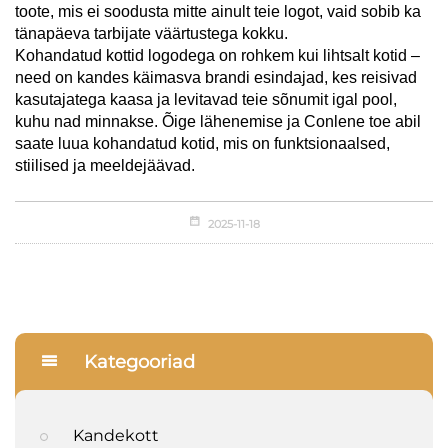
toote, mis ei soodusta mitte ainult teie logot, vaid sobib ka
tänapäeva tarbijate väärtustega kokku.
Kohandatud kottid logodega on rohkem kui lihtsalt kotid –
need on kandes käimasva brandi esindajad, kes reisivad
kasutajatega kaasa ja levitavad teie sõnumit igal pool,
kuhu nad minnakse. Õige lähenemise ja Conlene toe abil
saate luua kohandatud kotid, mis on funktsionaalsed,
stiilised ja meeldejäävad.
2025-11-18
Kategooriad
Kandekott