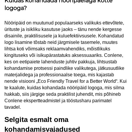
Kuidas kohandada nööripaelaga kotte
logoga?
Nööripäid on muutunud populaarseks valikuks ettevõtete,
ürituste ja isikliku kasutuse jaoks – tänu nende kergesse
disainile, praktilisusele ja kuluefektiivsusele. Kohandatud
logo lisamine tõstab neid järgmisele tasemele, muutes
lihtsa koti võimsaks reklaamvahendiks, mõistlikuks
kingituseks või isikupärastatuks aksessuaariks. Conlene,
kes on eetipaiete lahenduste juhtiv pakkuja, lihtsustab
kohandamise protsessi paindlike valikutega, jätkusuutlike
materjalidega ja professionaalse toega, mis kajastab
nende visiooni „Eco Friendly Travel for a Better World“. Kui
te kaalute, kuidas kohandada nööripäid logoga, mis silma
hakkab, siis järgige seda praktilist juhendit, mis põhineb
Conlene ekspertteadmistel ja tööstusharu parimatel
tavadel.
Selgita esmalt oma
kohandamisvajadused