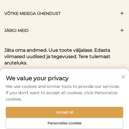
VÕTKE MEIEGA ÜHENDUST
JÄRGI MEID
Jäta oma andmed. Uue toote väljalase. Edasta
viimased uudised ja tegevused. Tere tulemast
aruteluks.
Teie e-posti aadress
We value your privacy
We use cookies and similar tools to provide our services.
If you don't want to accept all cookies, click Personalize
Subscribe
cookies.
Accept all
Copyright © 2025 by Wenzhou Conlene Bags CO., Ltd. -
Personalize cookies
Privaatsuspoliitika