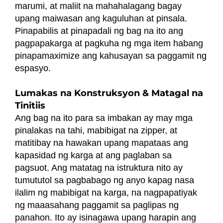
marumi, at maliit na mahahalagang bagay
upang maiwasan ang kaguluhan at pinsala.
Pinapabilis at pinapadali ng bag na ito ang
pagpapakarga at pagkuha ng mga item habang
pinapamaximize ang kahusayan sa paggamit ng
espasyo.
Lumakas na Konstruksyon & Matagal na
Tinitiis
Ang bag na ito para sa imbakan ay may mga
pinalakas na tahi, mabibigat na zipper, at
matitibay na hawakan upang mapataas ang
kapasidad ng karga at ang paglaban sa
pagsuot. Ang matatag na istruktura nito ay
tumututol sa pagbabago ng anyo kapag nasa
ilalim ng mabibigat na karga, na nagpapatiyak
ng maaasahang paggamit sa paglipas ng
panahon. Ito ay isinagawa upang harapin ang