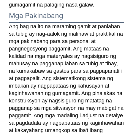
gumagamit na palaging nasa galaw.
Mga Pakinabang
Ang bag na ito na maraming gamit at panlaban
sa tubig ay nag-aalok ng malinaw at praktikal na
mga pakinabang para sa personal at
pangnegosyong paggamit. Ang mataas na
kalidad na mga materyales ay nagsisiguro ng
mahusay na pagganap laban sa tubig at tibay,
na kumakabaw sa gastos para sa pagpapanatili
at pagpapalit. Ang sistematikong sistema ng
imbakan ay nagpapataas ng kahusayan at
kaginhawahan ng gumagamit. Ang pinalakas na
konstruksyon ay nagsisiguro ng matatag na
pagganap sa mga sitwasyon na may mabigat na
paggamit. Ang mga madaling i-adjust na detalye
sa pagdadala ay nagpapataas ng kaginhawahan
at kakayahang umangkop sa iba't ibang