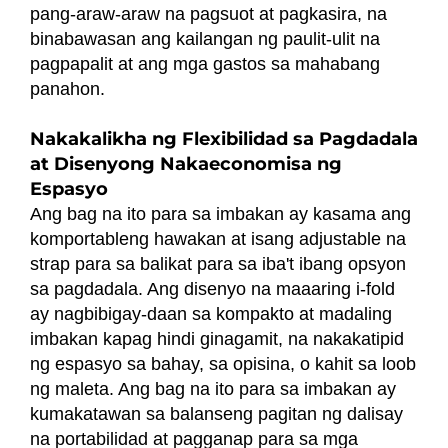
pang-araw-araw na pagsuot at pagkasira, na
binabawasan ang kailangan ng paulit-ulit na
pagpapalit at ang mga gastos sa mahabang
panahon.
Nakakalikha ng Flexibilidad sa Pagdadala
at Disenyong Nakaeconomisa ng
Espasyo
Ang bag na ito para sa imbakan ay kasama ang
komportableng hawakan at isang adjustable na
strap para sa balikat para sa iba't ibang opsyon
sa pagdadala. Ang disenyo na maaaring i-fold
ay nagbibigay-daan sa kompakto at madaling
imbakan kapag hindi ginagamit, na nakakatipid
ng espasyo sa bahay, sa opisina, o kahit sa loob
ng maleta. Ang bag na ito para sa imbakan ay
kumakatawan sa balanseng pagitan ng dalisay
na portabilidad at pagganap para sa mga