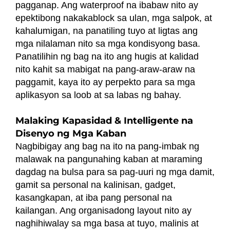
pagganap. Ang waterproof na ibabaw nito ay
epektibong nakakablock sa ulan, mga salpok, at
kahalumigan, na panatiling tuyo at ligtas ang
mga nilalaman nito sa mga kondisyong basa.
Panatilihin ng bag na ito ang hugis at kalidad
nito kahit sa mabigat na pang-araw-araw na
paggamit, kaya ito ay perpekto para sa mga
aplikasyon sa loob at sa labas ng bahay.
Malaking Kapasidad & Intelligente na
Disenyo ng Mga Kaban
Nagbibigay ang bag na ito na pang-imbak ng
malawak na pangunahing kaban at maraming
dagdag na bulsa para sa pag-uuri ng mga damit,
gamit sa personal na kalinisan, gadget,
kasangkapan, at iba pang personal na
kailangan. Ang organisadong layout nito ay
naghihiwalay sa mga basa at tuyo, malinis at