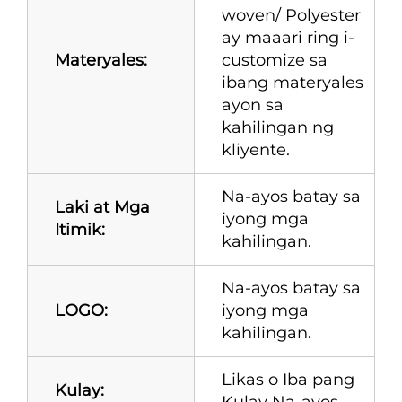
woven/ Polyester
ay maaari ring i-
Materyales:
customize sa
ibang materyales
ayon sa
kahilingan ng
kliyente.
Na-ayos batay sa
Laki at Mga
iyong mga
Itimik:
kahilingan.
Na-ayos batay sa
LOGO:
iyong mga
kahilingan.
Likas o Iba pang
Kulay:
Kulay Na-ayos.