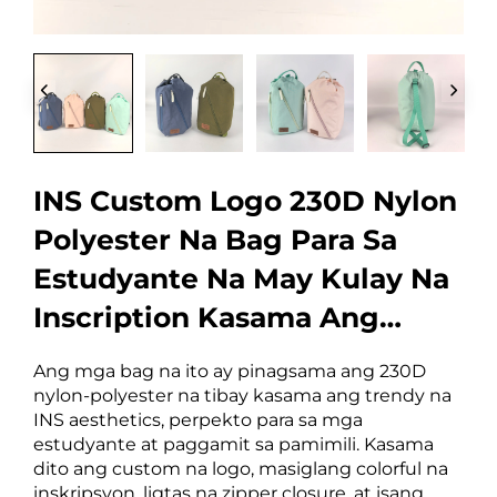
INS Custom Logo 230D Nylon
Polyester Na Bag Para Sa
Estudyante Na May Kulay Na
Inscription Kasama Ang
Zipper At Pocket Para Sa
Ang mga bag na ito ay pinagsama ang 230D
Pamimili
nylon-polyester na tibay kasama ang trendy na
INS aesthetics, perpekto para sa mga
estudyante at paggamit sa pamimili. Kasama
dito ang custom na logo, masiglang colorful na
inskripsyon, ligtas na zipper closure, at isang