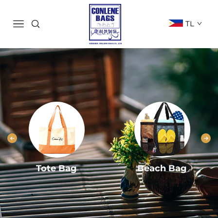
TL
Tote Bag
Beach Bag