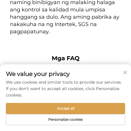
naming binibigyan ng malaking halaga 
ang kontrol sa kalidad mula umpisa 
hanggang sa dulo. Ang aming pabrika ay 
nakakuha na ng Intertek, SGS na 
pagpapatunay. 
Mga FAQ
May tanong? Nandito kami upang tumulong.
We value your privacy
We use cookies and similar tools to provide our services.
1. Ikaw ba ay direktang tagagawa o isang
If you don't want to accept all cookies, click Personalize
kumpanya ng kalakalan?
cookies.
Kami ay direktang tagagawa. Ang aming pabrika ay
Accept all
may advanced na makinarya at isang bihasang
manggagawa na may higit sa 150 empleyado, na
Personalize cookies
nagbibigay-daan sa amin upang ganap na kontrolin