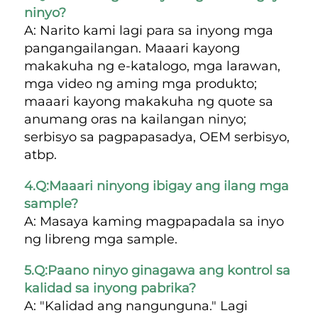
ninyo? 
A: Narito kami lagi para sa inyong mga 
pangangailangan. Maaari kayong 
makakuha ng e-katalogo, mga larawan, 
mga video ng aming mga produkto; 
maaari kayong makakuha ng quote sa 
anumang oras na kailangan ninyo; 
serbisyo sa pagpapasadya, OEM serbisyo, 
atbp. 
4.Q:Maaari ninyong ibigay ang ilang mga 
sample? 
A: Masaya kaming magpapadala sa inyo 
ng libreng mga sample. 
5.Q:Paano ninyo ginagawa ang kontrol sa 
kalidad sa inyong pabrika? 
A: "Kalidad ang nangunguna." Lagi 