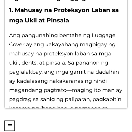
1. Mahusay na Proteksyon Laban sa
mga Ukil at Pinsala
Ang pangunahing bentahe ng Luggage
Cover ay ang kakayahang magbigay ng
mahusay na proteksyon laban sa mga
ukil, dents, at pinsala. Sa panahon ng
paglalakbay, ang mga gamit na dadalhin
ay kadalasang nakakaranas ng hindi
magandang pagtrato—maging ito man ay
pagdrag sa sahig ng paliparan, pagkabitin
kasama ng ibang bag, o pagtapon sa
cargo hold.
Ang isang cover para sa maleta na mataas