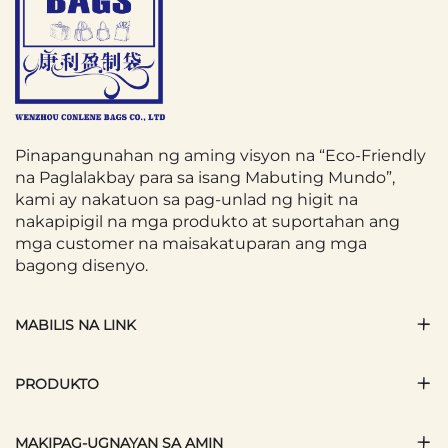
maleta, kaya madali lang magulo ang
iyong maleta sa iba.
Isang Cover para sa Mga Bagahe na may
natatanging kulay, disenyo, o pattern ay
nakakalabas sa conveyor belt,
Pinapangunahan ng aming visyon na “Eco-Friendly
nagpapahintulot sa iyo na makita kaagad
na Paglalakbay para sa isang Mabuting Mundo”,
kami ay nakatuon sa pag-unlad ng higit na
ang iyong bag. Ito ay nakakatipid ng oras
nakapipigil na mga produkto at suportahan ang
at binabawasan ang stress ng
mga customer na maisakatuparan ang mga
bagong disenyo.
paghahanap sa gitna ng dagat ng
magkakaparehong mga bagahe.
MABILIS NA LINK
Maraming Cover para sa Mga Bagahe ang
dumadating pa sa mga maliwanag na
PRODUKTO
kulay, matapang na print, o mga reflective
strip na nagpapahusay ng visibility sa
MAKIPAG-UGNAYAN SA AMIN