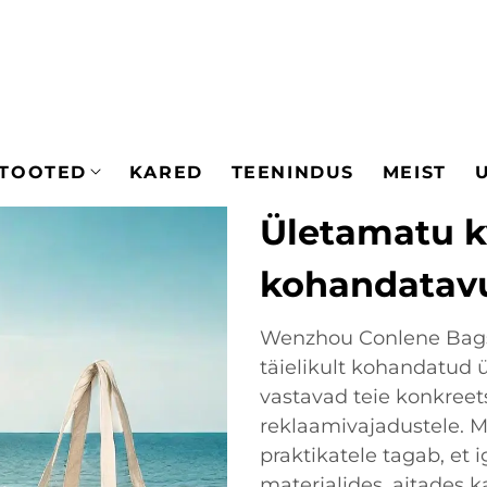
TOOTED
KARED
TEENINDUS
MEIST
Ületamatu kv
kohandatav
Wenzhou Conlene Bags 
täielikult kohandatud
vastavad teie konkreet
reklaamivajadustele. 
praktikatele tagab, et
materjalides, aitades 