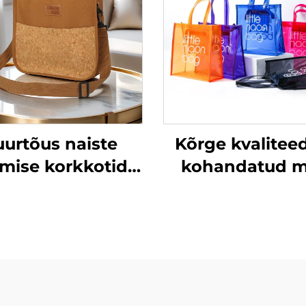
uurtõus naiste
Kõrge kvalitee
imise korkkotid,
kohandatud 
korki õla
sõbralikult
dukujuline kott,
keskkonnatead
stkülikukujuline
läbipaistev vä
kott
neonpink P
õladkott naist