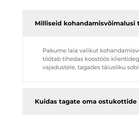
Milliseid kohandamisvõimalusi 
Pakume laia valikut kohandamisvõi
töötab tihedas koostöös klientideg
vajadustele, tagades täiusliku sob
Kuidas tagate oma ostukottide 