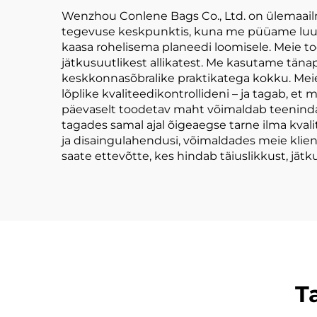
Wenzhou Conlene Bags Co., Ltd. on ülemaail
tegevuse keskpunktis, kuna me püüame luua k
kaasa rohelisema planeedi loomisele. Meie too
jätkusuutlikest allikatest. Me kasutame tän
keskkonnasõbralike praktikatega kokku. Meie
lõplike kvaliteedikontrollideni – ja tagab, et
päevaselt toodetav maht võimaldab teenindada
tagades samal ajal õigeaegse tarne ilma kva
ja disaingulahendusi, võimaldades meie klient
saate ettevõtte, kes hindab täiuslikkust, jätku
T