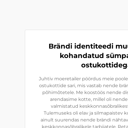
Brändi identiteedi 
kohandatud sümpa
ostukottideg
Juhtiv moeretailer pöördus meie poole
ostukottide sari, mis vastab nende brä
põhimõtetele. Me koostöös nende d
arendasime kotte, millel oli nende 
valmistatud keskkonnasõbralikest
Tulemuseks oli elav ja silmapaistev 
ainult suurendas nende brändi nähtavu
keskkonnasõbralikele tarbijatele. Retai