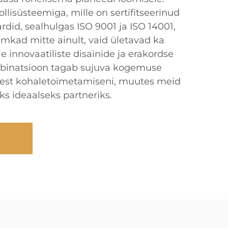
llisüsteemiga, mille on sertifitseerinud
did, sealhulgas ISO 9001 ja ISO 14001,
mkad mitte ainult, vaid ületavad ka
ie innovaatiliste disainide ja erakordse
binatsioon tagab sujuva kogemuse
est kohaletoimetamiseni, muutes meid
ks ideaalseks partneriks.