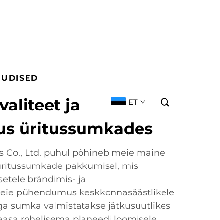
UUDISED
aliteet ja
ET
us üritussumkades
Co., Ltd. puhul põhineb meie maine
 üritussumkade pakkumisel, mis
setele brändimis- ja
Meie pühendumus keskkonnasäästlikele
 iga sumka valmistatakse jätkusuutlikes
kaasa rohelisema planeedi loomisele.