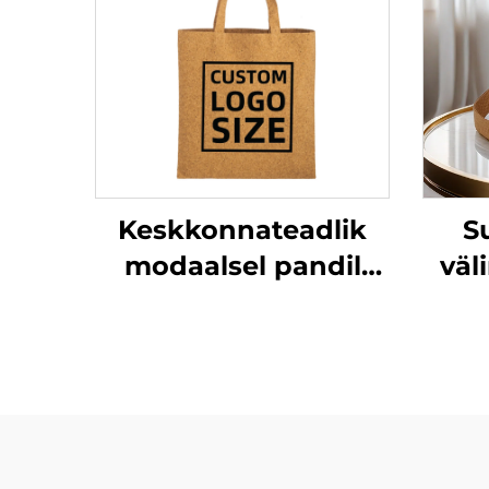
Keskkonnateadlik
S
modaalsel pandil
väl
kottide kohandatav
tootekott
ruu
tüdrukutele
ri