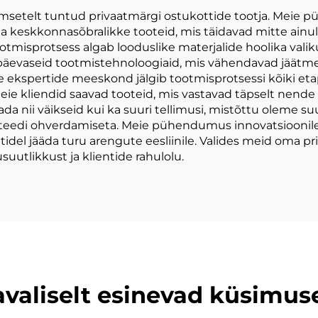
msetelt tuntud privaatmärgi ostukottide tootja. Meie 
eskkonnasõbralikke tooteid, mis täidavad mitte ainult 
tmisprotsess algab looduslike materjalide hoolika valiku
apäevaseid tootmistehnoloogiaid, mis vähendavad jäätme
 ekspertide meeskond jälgib tootmisprotsessi kõiki etap
 meie kliendid saavad tooteid, mis vastavad täpselt nende
 nii väikseid kui ka suuri tellimusi, mistõttu oleme suu
liteedi ohverdamiseta. Meie pühendumus innovatsioonil
idel jääda turu arengute eesliinile. Valides meid oma pr
suutlikkust ja klientide rahulolu.
avaliselt esinevad küsimus