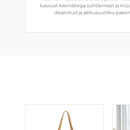
kasvust klienditega suhtlemisel ja müüg
disainitud ja jätkusuutliku pak