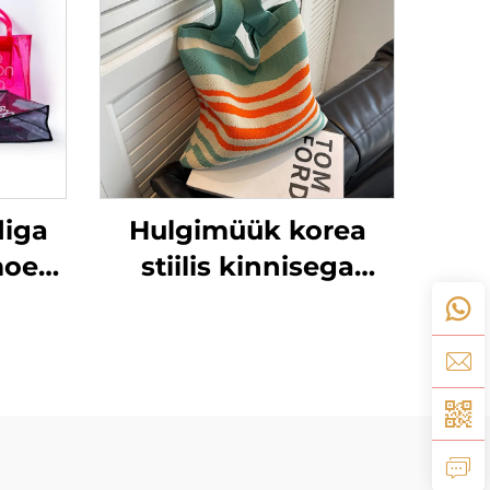
diga
Hulgimüük korea
moe
stiilis kinnisega
rippkott rannaks,
lik
naiste õla suure
ike
mahaga ostukotid,
VC
tassikotid
ele