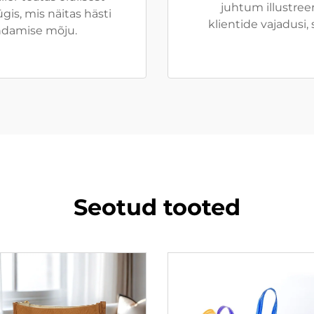
juhtum illustree
is, mis näitas hästi
klientide vajadusi
endamise mõju.
Seotud tooted