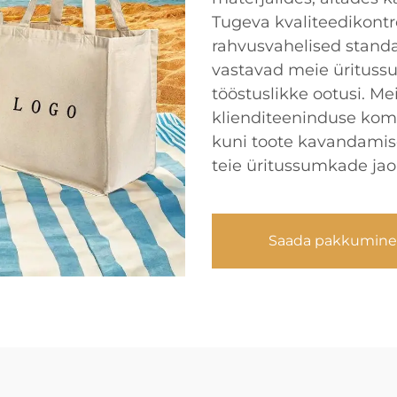
Tugeva kvaliteedikontro
rahvusvahelised standar
vastavad meie üritussu
tööstuslikke ootusi. Me
klienditeeninduse kom
kuni toote kavandamis
teie üritussumkade jao
Saada pakkumine