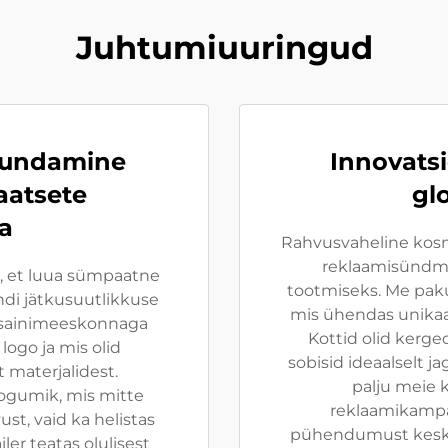
Juhtumiuuringud
muundamine
Innovats
atsete
gl
a
Rahvusvaheline kos
reklaamisündmu
, et luua sümpaatne
tootmiseks. Me paku
ndi jätkusuutlikkuse
mis ühendas unikaal
isainimeeskonnaga
Kottid olid kerge
logo ja mis olid
sobisid ideaalselt j
 materjalidest.
palju meie k
kogumik, mis mitte
reklaamikampa
st, vaid ka helistas
pühendumust keskko
ler teatas olulisest