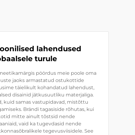
ioonilised lahendused
obaalsele turule
meetikamärgis pöördus meie poole oma
ste jaoks armastatud ostukottide
sime täielikult kohandatud lahendust,
sed disainid jätkusuutliku materjaliga.
d, kuid samas vastupidavad, mistõttu
agamiseks. Brändi tagasiside rõhutas, kui
otid mitte ainult tõstsid nende
aniaid, vaid ka tugevdasid nende
nnasõbralikele tegevusviisidele. See