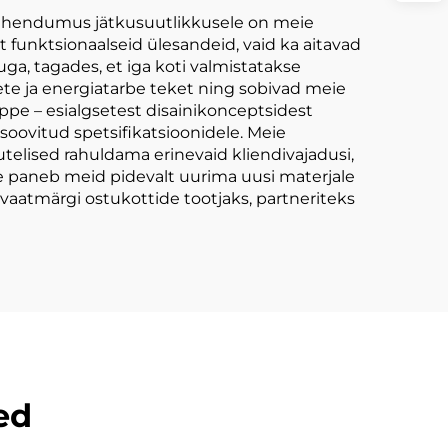
pühendumus jätkusuutlikkusele on meie
funktsionaalseid ülesandeid, vaid ka aitavad
ga, tagades, et iga koti valmistatakse
te ja energiatarbe teket ning sobivad meie
pe – esialgsetest disainikonceptsidest
 soovitud spetsifikatsioonidele. Meie
telised rahuldama erinevaid kliendivajadusi,
e paneb meid pidevalt uurima uusi materjale
ivaatmärgi ostukottide tootjaks, partneriteks
ed