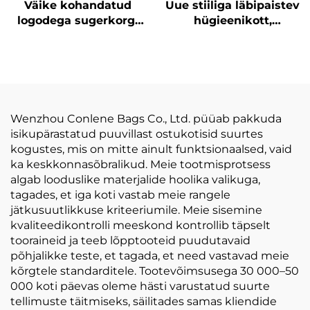
Väike kohandatud
Uue stiiliga läbipaistev
logodega sugerkorgi
hügieenikott,
nöörihoidja
portatiivne
kingituskott
reisikosmeetikakott,
reklaamikotid ja
suure mahaga kassett,
rahakotid tähtede
pesukott, mille sisse
mustriga
mahub ka harjad
Wenzhou Conlene Bags Co., Ltd. püüab pakkuda
isikupärastatud puuvillast ostukotisid suurtes
kogustes, mis on mitte ainult funktsionaalsed, vaid
ka keskkonnasõbralikud. Meie tootmisprotsess
algab looduslike materjalide hoolika valikuga,
tagades, et iga koti vastab meie rangele
jätkusuutlikkuse kriteeriumile. Meie sisemine
kvaliteedikontrolli meeskond kontrollib täpselt
tooraineid ja teeb lõpptooteid puudutavaid
põhjalikke teste, et tagada, et need vastavad meie
kõrgtele standarditele. Tootevõimsusega 30 000–50
000 koti päevas oleme hästi varustatud suurte
tellimuste täitmiseks, säilitades samas kliendide