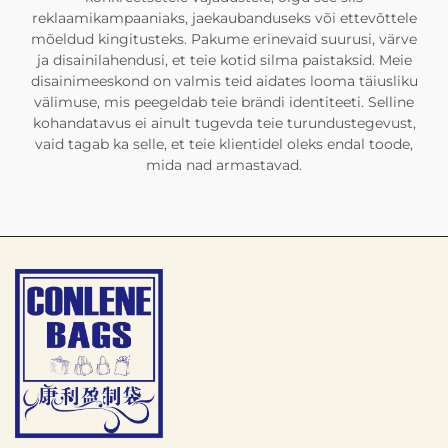
reklaamikampaaniaks, jaekaubanduseks või ettevõttele
mõeldud kingitusteks. Pakume erinevaid suurusi, värve
ja disainilahendusi, et teie kotid silma paistaksid. Meie
disainimeeskond on valmis teid aidates looma täiusliku
välimuse, mis peegeldab teie brändi identiteeti. Selline
kohandatavus ei ainult tugevda teie turundustegevust,
vaid tagab ka selle, et teie klientidel oleks endal toode,
mida nad armastavad.