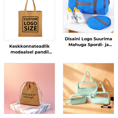
Disaini Logo Suurima
Mahuga Spordi- ja
Keskkonnateadlik
Spaa Reisikott
modaalsel pandil
Välimise
kottide kohandatav
Veesoojendusega
tootekott tüdrukutele
Riietekottidega