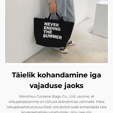
Täielik kohandamine iga
vajaduse jaoks
Wenzhou Conlene Bags Co., Ltd. usume, et
isikupärastamine on tõhusa brändimise võtmeks. Meie
isikupärastatud puuvillast ostukotid saab kohandada teie
konkreetsetele vajadustele, olgu see siis