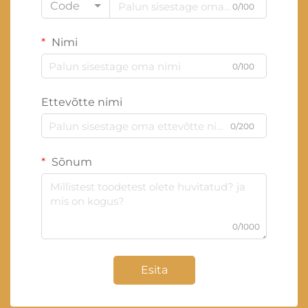
Code
0/100
Nimi
0/100
Ettevõtte nimi
0/200
Sõnum
0/1000
Esita