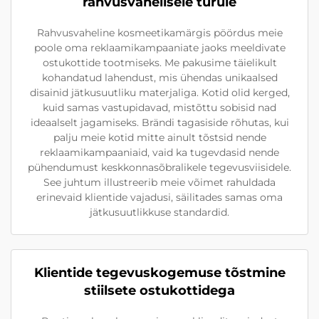
rahvusvahelisele turule
Rahvusvaheline kosmeetikamärgis pöördus meie
poole oma reklaamikampaaniate jaoks meeldivate
ostukottide tootmiseks. Me pakusime täielikult
kohandatud lahendust, mis ühendas unikaalsed
disainid jätkusuutliku materjaliga. Kotid olid kerged,
kuid samas vastupidavad, mistõttu sobisid nad
ideaalselt jagamiseks. Brändi tagasiside rõhutas, kui
palju meie kotid mitte ainult tõstsid nende
reklaamikampaaniaid, vaid ka tugevdasid nende
pühendumust keskkonnasõbralikele tegevusviisidele.
See juhtum illustreerib meie võimet rahuldada
erinevaid klientide vajadusi, säilitades samas oma
jätkusuutlikkuse standardid.
Klientide tegevuskogemuse tõstmine
stiilsete ostukottidega