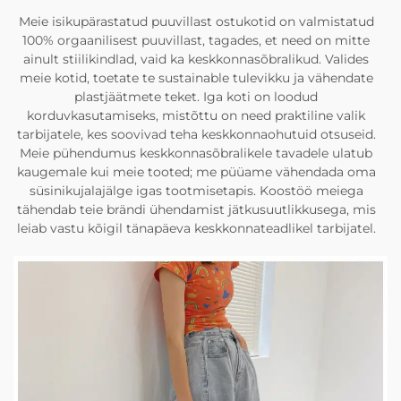
Meie isikupärastatud puuvillast ostukotid on valmistatud
100% orgaanilisest puuvillast, tagades, et need on mitte
ainult stiilikindlad, vaid ka keskkonnasõbralikud. Valides
meie kotid, toetate te sustainable tulevikku ja vähendate
plastjäätmete teket. Iga koti on loodud
korduvkasutamiseks, mistõttu on need praktiline valik
tarbijatele, kes soovivad teha keskkonnaohutuid otsuseid.
Meie pühendumus keskkonnasõbralikele tavadele ulatub
kaugemale kui meie tooted; me püüame vähendada oma
süsinikujalajälge igas tootmisetapis. Koostöö meiega
tähendab teie brändi ühendamist jätkusuutlikkusega, mis
leiab vastu kõigil tänapäeva keskkonnateadlikel tarbijatel.