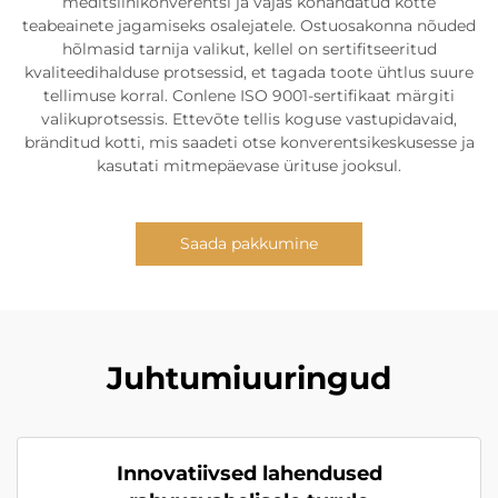
meditsiinikonverentsi ja vajas kohandatud kotte
teabeainete jagamiseks osalejatele. Ostuosakonna nõuded
hõlmasid tarnija valikut, kellel on sertifitseeritud
kvaliteedihalduse protsessid, et tagada toote ühtlus suure
tellimuse korral. Conlene ISO 9001-sertifikaat märgiti
valikuprotsessis. Ettevõte tellis koguse vastupidavaid,
bränditud kotti, mis saadeti otse konverentsikeskusesse ja
kasutati mitmepäevase ürituse jooksul.
Saada pakkumine
Juhtumiuuringud
Innovatiivsed lahendused