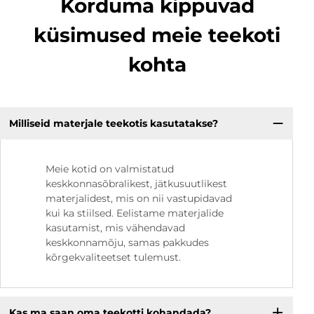
Korduma kippuvad
küsimused meie teekoti
kohta
Milliseid materjale teekotis kasutatakse?
Meie kotid on valmistatud
keskkonnasõbralikest, jätkusuutlikest
materjalidest, mis on nii vastupidavad
kui ka stiilsed. Eelistame materjalide
kasutamist, mis vähendavad
keskkonnamõju, samas pakkudes
kõrgekvaliteetset tulemust.
Kas ma saan oma teekotti kohandada?