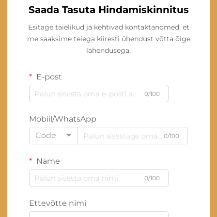
Saada Tasuta Hindamiskinnitus
Esitage täielikud ja kehtivad kontaktandmed, et
me saaksime teiega kiiresti ühendust võtta õige
lahendusega.
E-post
0/100
Mobiil/WhatsApp
Code
0/100
Name
0/100
Ettevõtte nimi