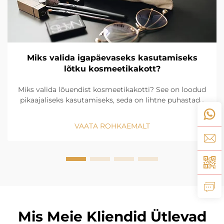
Miks valida igapäevaseks kasutamiseks
lõtku kosmeetikakott?
Miks valida lõuendist kosmeetikakotti? See on loodud
pikaajaliseks kasutamiseks, seda on lihtne puhastada
ja see sobib stiilselt igapäevakasutusse. Kaitse oma
vajalikke asju madala hooldustasemega, vastupidava
VAATA ROHKAEMALT
lahendusega. Avasta nutikas uuendus juba täna.
Mis Meie Kliendid Ütlevad