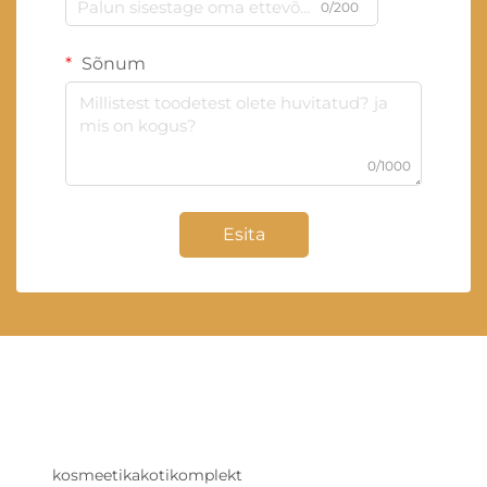
0/200
Sõnum
0/1000
Esita
kosmeetikakotikomplekt