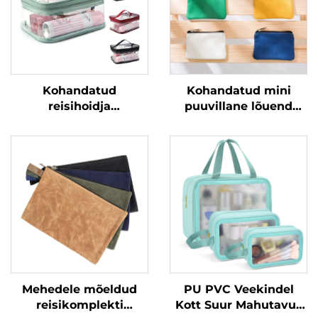
Kohandatud
Kohandatud mini
reisihoidja
puuvillane lõuend
kosmeetikakott
toaleti korraldajale
puhastusvahendite
portatiivne vastupidav
jaoks PVC
meikimise
kosmeetikakotid
kosmeetikakott
läbipaistev ujumise
nööbipaela mõnusa
veekindel kott
värvilise reisiks
Mehedele mõeldud
PU PVC Veekindel
reisikomplekti
Kott Suur Mahutavus