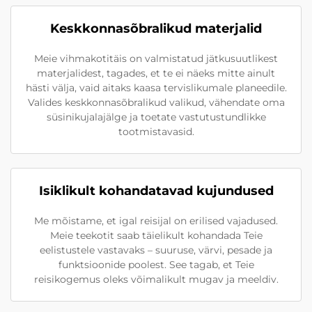
Keskkonnasõbralikud materjalid
Meie vihmakotitäis on valmistatud jätkusuutlikest
materjalidest, tagades, et te ei näeks mitte ainult
hästi välja, vaid aitaks kaasa tervislikumale planeedile.
Valides keskkonnasõbralikud valikud, vähendate oma
süsinikujalajälge ja toetate vastutustundlikke
tootmistavasid.
Isiklikult kohandatavad kujundused
Me mõistame, et igal reisijal on erilised vajadused.
Meie teekotit saab täielikult kohandada Teie
eelistustele vastavaks – suuruse, värvi, pesade ja
funktsioonide poolest. See tagab, et Teie
reisikogemus oleks võimalikult mugav ja meeldiv.