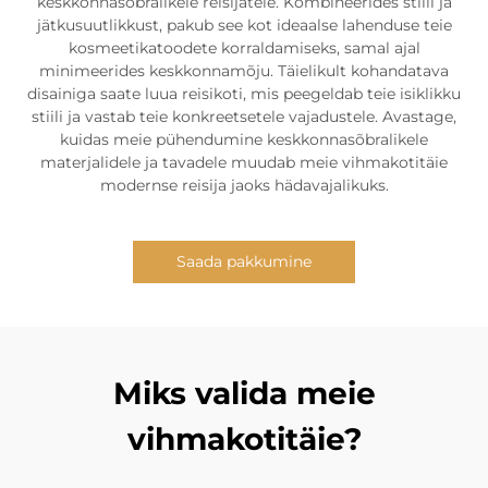
keskkonnasõbralikele reisijatele. Kombineerides stiili ja
jätkusuutlikkust, pakub see kot ideaalse lahenduse teie
kosmeetikatoodete korraldamiseks, samal ajal
minimeerides keskkonnamõju. Täielikult kohandatava
disainiga saate luua reisikoti, mis peegeldab teie isiklikku
stiili ja vastab teie konkreetsetele vajadustele. Avastage,
kuidas meie pühendumine keskkonnasõbralikele
materjalidele ja tavadele muudab meie vihmakotitäie
modernse reisija jaoks hädavajalikuks.
Saada pakkumine
Miks valida meie
vihmakotitäie?