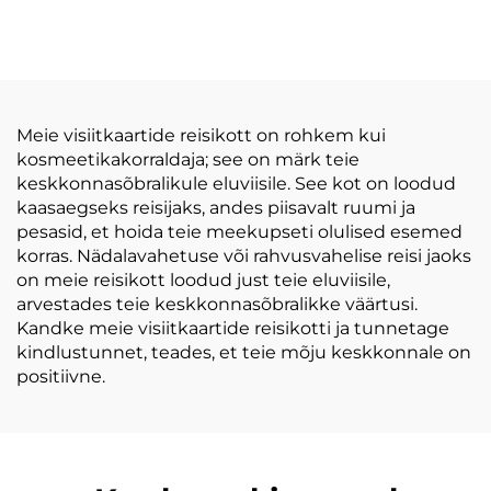
kosmeetikatäis
Kujunduskott
vastupidav veekindel
Rihmadega
vaha puuvillakangas
Reisikammik trükitud
ripskinnitusega,
logodega
tähtede mustriga
Meie visiitkaartide reisikott on rohkem kui
kosmeetikakorraldaja; see on märk teie
keskkonnasõbralikule eluviisile. See kot on loodud
kaasaegseks reisijaks, andes piisavalt ruumi ja
pesasid, et hoida teie meekupseti olulised esemed
korras. Nädalavahetuse või rahvusvahelise reisi jaoks
on meie reisikott loodud just teie eluviisile,
arvestades teie keskkonnasõbralikke väärtusi.
Kandke meie visiitkaartide reisikotti ja tunnetage
kindlustunnet, teades, et teie mõju keskkonnale on
positiivne.