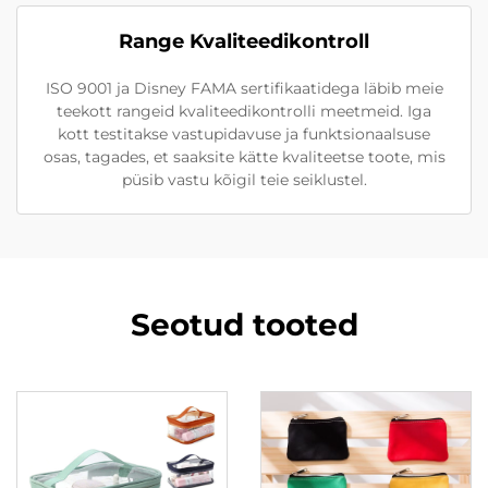
Range Kvaliteedikontroll
ISO 9001 ja Disney FAMA sertifikaatidega läbib meie
teekott rangeid kvaliteedikontrolli meetmeid. Iga
kott testitakse vastupidavuse ja funktsionaalsuse
osas, tagades, et saaksite kätte kvaliteetse toote, mis
püsib vastu kõigil teie seiklustel.
Seotud tooted