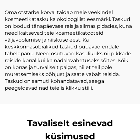
Oma otstarbe kõrval täidab meie veekindel
kosmeetikatasku ka ökoloogilist eesmärki. Taskud
on loodud tänapäevase reisija silmas pidades, kuna
need kaitsevad teie kosmeetikatooteid
väljavoolamise ja niiskuse eest. Ka
keskkonnasõbralikud taskud püüavad endale
tähelepanu. Need osutuvad kasulikuks nii pikkade
reiside korral kui ka nädalavahetuseks sõites. Kõik
on korras ja turvaliselt paigas, nii et teil pole
muretsemiseks põhjust ja saate vabalt reisida.
Taskud on samuti kohandatavad, seega
peegeldavad nad teie isiklikku stiili.
Tavaliselt esinevad
küsimused