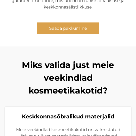
garanteerime toote, mis ühendab funktsionaalsuse ja
keskkonnasäästlikkuse.
Saada pakkumine
Miks valida just meie
veekindlad
kosmeetikakotid?
Keskkonnasõbralikud materjalid
Meie veekindlad kosmeetikakotid on valmistatud
jätkusuutlikest materjalidest, mis vähendavad