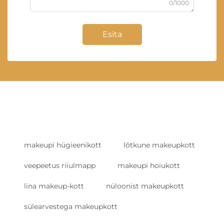
0/1000
Esita
makeupi hügieenikott
lõtkune makeupkott
veepeetus riiulmapp
makeupi hoiukott
lina makeup-kott
nüloonist makeupkott
sülearvestega makeupkott