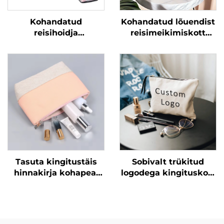
Kohandatud
Kohandatud lõuendist
reisihoidja
reisimeikimiskott
kosmeetikakott
nööbipaela
puhastusvahendite
korgialusega
jaoks PVC
kaasaegne tähtede
kosmeetikakotid
mustriga
läbipaistev ujumise
kosmeetikakingituskott
veekindel kott
Tasuta kingitustäis
Sobivalt trükitud
hinnakirja kohapeal
logodega kingituskott
tootmiseks
Valge puuvillane
ilukohvimärgi
lõuendkammik
kangastäis logoga
kujunduskott
rihmadega