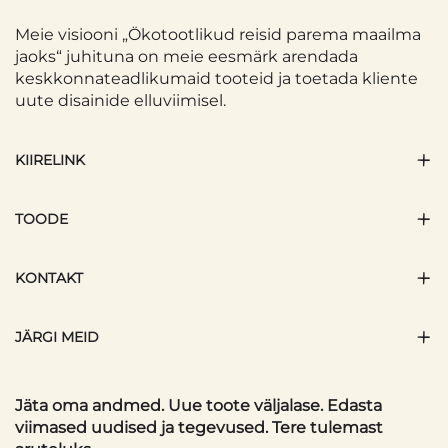
Meie visiooni „Ökotootlikud reisid parema maailma
jaoks“ juhituna on meie eesmärk arendada
keskkonnateadlikumaid tooteid ja toetada kliente
uute disainide elluviimisel.
KIIRELINK
TOODE
KONTAKT
JÄRGI MEID
Jäta oma andmed. Uue toote väljalase. Edasta
viimased uudised ja tegevused. Tere tulemast