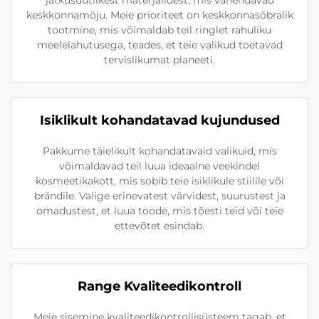
keskkonnamõju. Meie prioriteet on keskkonnasõbralik
tootmine, mis võimaldab teil ringlet rahuliku
meelelahutusega, teades, et teie valikud toetavad
tervislikumat planeeti.
Isiklikult kohandatavad kujundused
Pakkume täielikult kohandatavaid valikuid, mis
võimaldavad teil luua ideaalne veekindel
kosmeetikakott, mis sobib teie isiklikule stiilile või
brändile. Valige erinevatest värvidest, suurustest ja
omadustest, et luua toode, mis tõesti teid või teie
ettevõtet esindab.
Range Kvaliteedikontroll
Meie sisemine kvaliteedikontrollisüsteem tagab, et