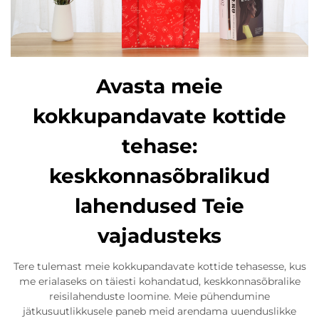
Avasta meie
kokkupandavate kottide
tehase:
keskkonnasõbralikud
lahendused Teie
vajadusteks
Tere tulemast meie kokkupandavate kottide tehasesse, kus
me erialaseks on täiesti kohandatud, keskkonnasõbralike
reisilahenduste loomine. Meie pühendumine
jätkusuutlikkusele paneb meid arendama uuenduslikke