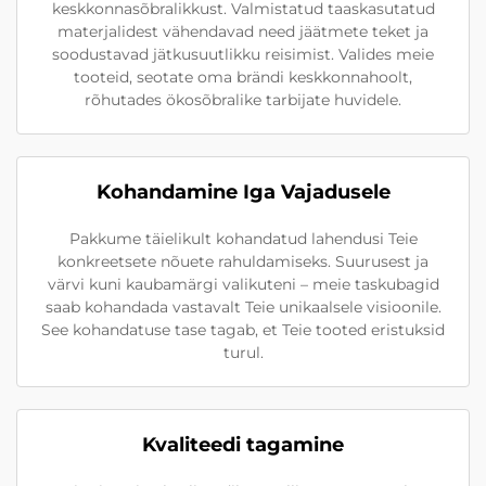
keskkonnasõbralikkust. Valmistatud taaskasutatud
materjalidest vähendavad need jäätmete teket ja
soodustavad jätkusuutlikku reisimist. Valides meie
tooteid, seotate oma brändi keskkonnahoolt,
rõhutades ökosõbralike tarbijate huvidele.
Kohandamine Iga Vajadusele
Pakkume täielikult kohandatud lahendusi Teie
konkreetsete nõuete rahuldamiseks. Suurusest ja
värvi kuni kaubamärgi valikuteni – meie taskubagid
saab kohandada vastavalt Teie unikaalsele visioonile.
See kohandatuse tase tagab, et Teie tooted eristuksid
turul.
Kvaliteedi tagamine