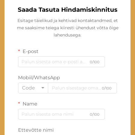
Saada Tasuta Hindamiskinnitus
Esitage täielikud ja kehtivad kontaktandmed, et
me saaksime teiega kiiresti ühendust võtta õige
lahendusega.
E-post
0/100
Mobiil/WhatsApp
Code
0/100
Name
0/100
Ettevõtte nimi