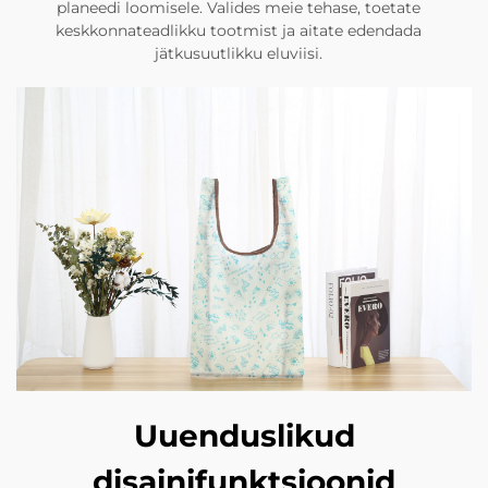
planeedi loomisele. Valides meie tehase, toetate
keskkonnateadlikku tootmist ja aitate edendada
jätkusuutlikku eluviisi.
Uuenduslikud
disainifunktsioonid