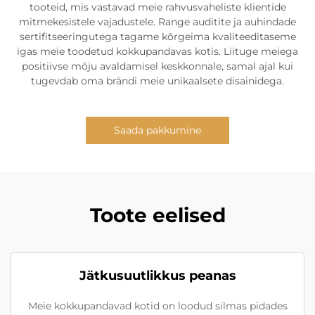
tooteid, mis vastavad meie rahvusvaheliste klientide
mitmekesistele vajadustele. Range auditite ja auhindade
sertifitseeringutega tagame kõrgeima kvaliteeditaseme
igas meie toodetud kokkupandavas kotis. Liituge meiega
positiivse mõju avaldamisel keskkonnale, samal ajal kui
tugevdab oma brändi meie unikaalsete disainidega.
Saada pakkumine
Toote eelised
Jätkusuutlikkus peanas
Meie kokkupandavad kotid on loodud silmas pidades