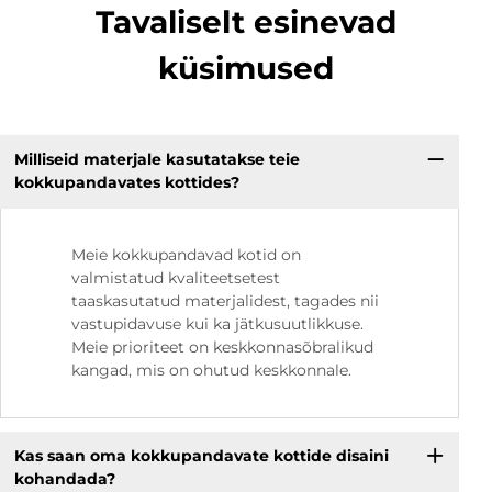
Tavaliselt esinevad
küsimused
Milliseid materjale kasutatakse teie
kokkupandavates kottides?
Meie kokkupandavad kotid on
valmistatud kvaliteetsetest
taaskasutatud materjalidest, tagades nii
vastupidavuse kui ka jätkusuutlikkuse.
Meie prioriteet on keskkonnasõbralikud
kangad, mis on ohutud keskkonnale.
Kas saan oma kokkupandavate kottide disaini
kohandada?