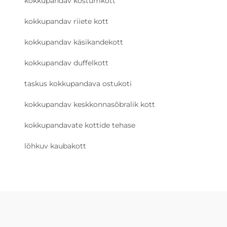
kokkupandav kostümkott
kokkupandav riiete kott
kokkupandav käsikandekott
kokkupandav duffelkott
taskus kokkupandava ostukoti
kokkupandav keskkonnasõbralik kott
kokkupandavate kottide tehase
lõhkuv kaubakott