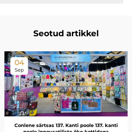
Seotud artikkel
04
Sep
Conlene särtsas 137. Kanti poole 137. kanti
poole innovaatiliste öko-kottidega