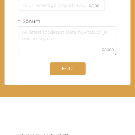
0/200
Sõnum
0/1000
Esita