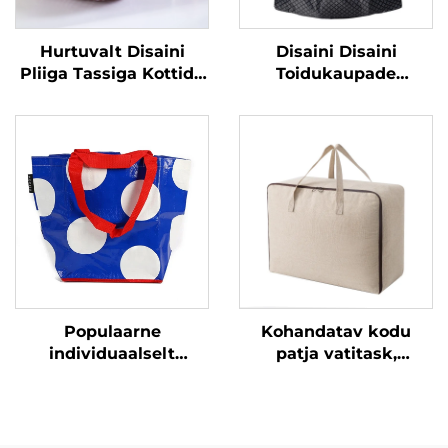
Hurtuvalt Disaini
Disaini Disaini
Pliiga Tassiga Kottide
Toidukaupade
Kujulised Polüesterist
Keskkonnateadlik
Plõksid Kottidest
Pliiga Polüesterist
Kottidest Kottidest
Plõksid
Kottidest Kottidest
Korduskasutusesse
Tootetabeli Kott
Logoga
Populaarne
Kohandatav kodu
individuaalselt
patja vatitask,
kujundatud
põuematja
topelthoobiga
garderoobkapi
kokkupandav
korraldaja vattide ja
korduskasutatav
riiete jaoks, kodu- või