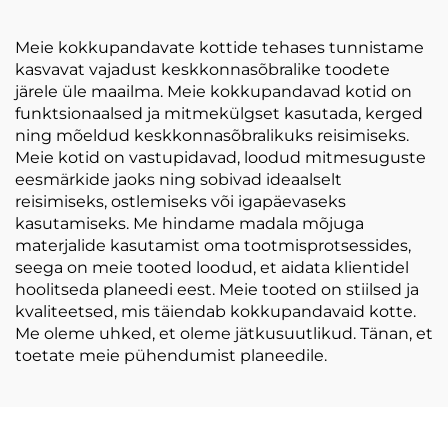
hulkhange PE PP
reisikasutuseks
kootud kott
Meie kokkupandavate kottide tehases tunnistame
kasvavat vajadust keskkonnasõbralike toodete
järele üle maailma. Meie kokkupandavad kotid on
funktsionaalsed ja mitmekülgset kasutada, kerged
ning mõeldud keskkonnasõbralikuks reisimiseks.
Meie kotid on vastupidavad, loodud mitmesuguste
eesmärkide jaoks ning sobivad ideaalselt
reisimiseks, ostlemiseks või igapäevaseks
kasutamiseks. Me hindame madala mõjuga
materjalide kasutamist oma tootmisprotsessides,
seega on meie tooted loodud, et aidata klientidel
hoolitseda planeedi eest. Meie tooted on stiilsed ja
kvaliteetsed, mis täiendab kokkupandavaid kotte.
Me oleme uhked, et oleme jätkusuutlikud. Tänan, et
toetate meie pühendumist planeedile.