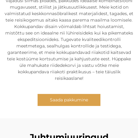
vajadusi silmas pidades, pakkudes ideaalse kombinatsiooni
mugavusest, stiilist ja jätkusuutlikkusest. Meie kotid on
valmistatud keskkonnasõbralikest materjalidest, tagades, et
teie reisikogemus aitaks kaasa parema maailma loomisele.
Kokkupandav disain võimaldab lihtsat hoiustamist,
mistõttu see on ideaalne nii lühireisideks kui ka pikemateks
ekspeditsioonideks. Tugevate kvaliteedikontrolli
meetmetega, sealhulgas kontrollide ja testidega,
garanteerime, et meie kokkupandavad riiakotid kaitsevad
teie kostüüme kortsutumise ja kahjustuste eest. Hüppake
üle mahukate riidedekorvi ja vastu võtke meie
kokkupandava riiakoti praktikusus – teie täiuslik
reisikaaslane!
Saada pakkumine
Juhtumiuuringud