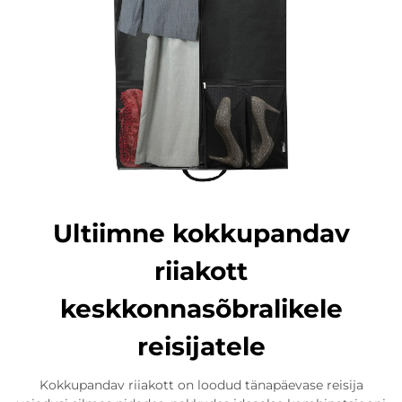
Ultiimne kokkupandav
riiakott
keskkonnasõbralikele
reisijatele
Kokkupandav riiakott on loodud tänapäevase reisija