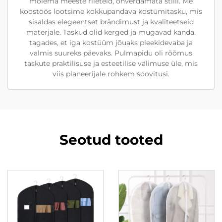
mõlema meeste riieteid, ohverdamata stiili. Me
koostöös lootsime kokkupandava kostümitasku, mis
sisaldas elegeentset brändimust ja kvaliteetseid
materjale. Taskud olid kerged ja mugavad kanda,
tagades, et iga kostüüm jõuaks pleekidevaba ja
valmis suureks päevaks. Pulmapidu oli rõõmus
taskute praktilisuse ja esteetilise välimuse üle, mis
viis planeerijale rohkem soovitusi.
Seotud tooted