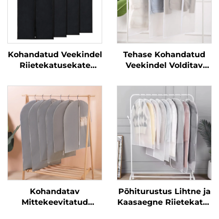
Kohandatud Veekindel
Tehase Kohandatud
Riietekatusekate
Veekindel Volditav
Mittekeevitatud
Peva Selge Riietekott
Kanga Pp
Riietekattekate
Mittekeevitatud
Kanga Riietekotti
Mantelkotti Jaoks
Kohandatav
Põhiturustus Lihtne ja
Mittekeevitatud
Kaasaegne Riietekatte
Põranda Katusekate
Põranda Katusekate