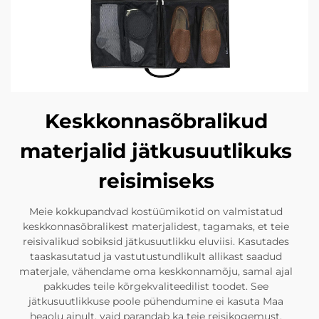
Keskkonnasõbralikud
materjalid jätkusuutlikuks
reisimiseks
Meie kokkupandvad kostüümikotid on valmistatud
keskkonnasõbralikest materjalidest, tagamaks, et teie
reisivalikud sobiksid jätkusuutlikku eluviisi. Kasutades
taaskasutatud ja vastutustundlikult allikast saadud
materjale, vähendame oma keskkonnamõju, samal ajal
pakkudes teile kõrgekvaliteedilist toodet. See
jätkusuutlikkuse poole pühendumine ei kasuta Maa
heaolu ainult, vaid parandab ka teie reisikogemust,