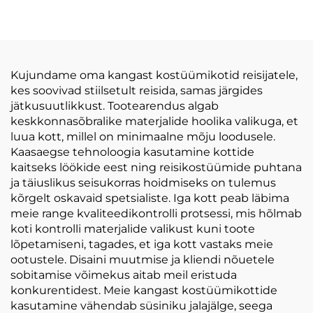
Volditav Reisisõbralik
PEVA Läbipaistev
Riietekott Isikliku Stiili
Hoidmise
Riietekattekaitseks
Riputusriietekott
Disainitud Riietekotid
Kujundame oma kangast kostüümikotid reisijatele,
kes soovivad stiilsetult reisida, samas järgides
jätkusuutlikkust. Tootearendus algab
keskkonnasõbralike materjalide hoolika valikuga, et
luua kott, millel on minimaalne mõju loodusele.
Kaasaegse tehnoloogia kasutamine kottide
kaitseks löökide eest ning reisikostüümide puhtana
ja täiuslikus seisukorras hoidmiseks on tulemus
kõrgelt oskavaid spetsialiste. Iga kott peab läbima
meie range kvaliteedikontrolli protsessi, mis hõlmab
koti kontrolli materjalide valikust kuni toote
lõpetamiseni, tagades, et iga kott vastaks meie
ootustele. Disaini muutmise ja kliendi nõuetele
sobitamise võimekus aitab meil eristuda
konkurentidest. Meie kangast kostüümikottide
kasutamine vähendab süsiniku jalajälge, seega