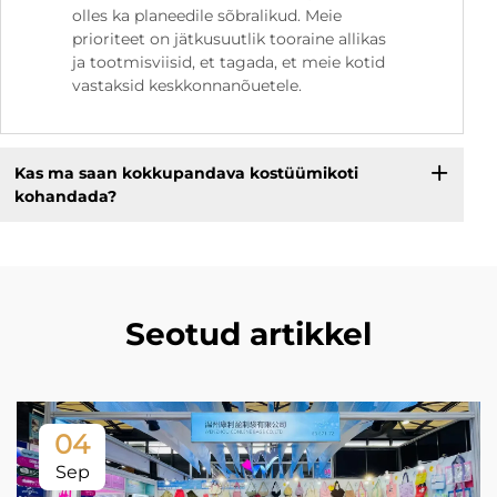
olles ka planeedile sõbralikud. Meie
prioriteet on jätkusuutlik tooraine allikas
ja tootmisviisid, et tagada, et meie kotid
vastaksid keskkonnanõuetele.
Kas ma saan kokkupandava kostüümikoti
kohandada?
Seotud artikkel
04
Sep