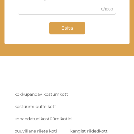
0/1000
Esita
kokkupandav kostümkott
kostüümi duffelkott
kohandatud kostüümikotid
puuvillane riiete koti
kangist riidedkott