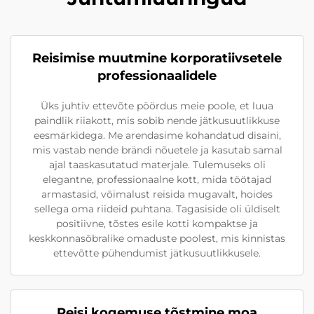
Reisimise muutmine korporatiivsetele
professionaalidele
Üks juhtiv ettevõte pöördus meie poole, et luua
paindlik riiakott, mis sobib nende jätkusuutlikkuse
eesmärkidega. Me arendasime kohandatud disaini,
mis vastab nende brändi nõuetele ja kasutab samal
ajal taaskasutatud materjale. Tulemuseks oli
elegantne, professionaalne kott, mida töötajad
armastasid, võimalust reisida mugavalt, hoides
sellega oma riideid puhtana. Tagasiside oli üldiselt
positiivne, tõstes esile kotti kompaktse ja
keskkonnasõbralike omaduste poolest, mis kinnistas
ettevõtte pühendumist jätkusuutlikkusele.
Reisi kogemuse tõstmine moa