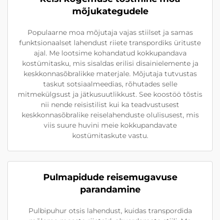
mõjukategudele
Populaarne moa mõjutaja vajas stiilset ja samas
funktsionaalset lahendust riiete transpordiks ürituste
ajal. Me lootsime kohandatud kokkupandava
kostümitasku, mis sisaldas erilisi disainielemente ja
keskkonnasõbralikke materjale. Mõjutaja tutvustas
taskut sotsiaalmeedias, rõhutades selle
mitmekülgsust ja jätkusuutlikkust. See koostöö tõstis
nii nende reisistilist kui ka teadvustusest
keskkonnasõbralike reiselahenduste olulisusest, mis
viis suure huvini meie kokkupandavate
kostümitaskute vastu.
Pulmapidude reisemugavuse
parandamine
Pulbipuhur otsis lahendust, kuidas transpordida