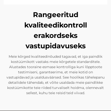
Rangeeritud
kvaliteedikontroll
erakordseks
vastupidavuseks
Meie kõrged kvaliteedinõuded tagavad, et iga paindlik
kostüümikott vastaks meie kõrgetele standarditele.
Alustades tooraine esmase kontrolliga kuni lõpptoote
testimiseni, garanteerime, et meie kotid on
vastupidavad ja usaldusväärsed. See hoolikas tähelepanu
detailidele tähendab, et võite usaldada meie paindlikke
kostüümikotte teie riided turvaliselt hoidma, olennevalt
sellest, kuhu teie reisid teid viivad.