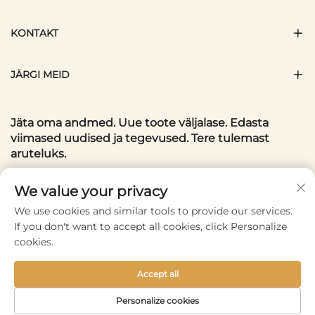
KONTAKT
JÄRGI MEID
Jäta oma andmed. Uue toote väljalase. Edasta
viimased uudised ja tegevused. Tere tulemast
aruteluks.
Teie meiliaadress
We value your privacy
We use cookies and similar tools to provide our services.
If you don't want to accept all cookies, click Personalize
Subscribe
cookies.
Accept all
Copyright © 2025 by Wenzhou Conlene Bags CO., Ltd. -
Personalize cookies
Privaatsuspoliitika