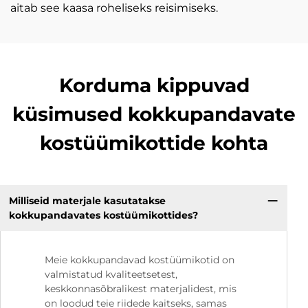
aitab see kaasa roheliseks reisimiseks.
Korduma kippuvad
küsimused kokkupandavate
kostüümikottide kohta
Milliseid materjale kasutatakse
kokkupandavates kostüümikottides?
Meie kokkupandavad kostüümikotid on
valmistatud kvaliteetsetest,
keskkonnasõbralikest materjalidest, mis
on loodud teie riidede kaitseks, samas