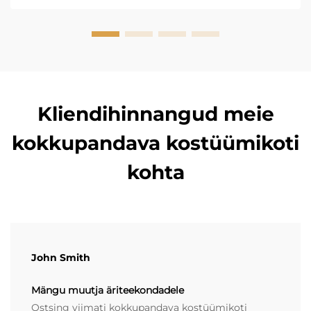
Kliendihinnangud meie
kokkupandava kostüümikoti
kohta
John Smith
Mängu muutja äriteekondadele
Ostsing viimati kokkupandava kostüümikoti