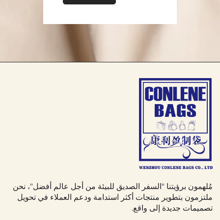
لحمل المتعلقات الشخصية.
بعض حقائب Tote تم تصميمها حتى تحتوي على عدة
جيوب، مما يجعلها أكثر فاعلية في تنظيم الأغراض
المختلفة.
تعددية استخدامات حقيبة ToteBag تعني أنها يمكن
أن تندمج في حياة الناس اليومية بعدة طرق، مما يزيد
من تكرار استخدامها وقيمتها العملية. كما يجعل هذه
التعددية من حقيبة ToteBag خياراً شعبياً كهدية في
مختلف المناسبات.
تطبيقات حقيبة ToteBag
مُلهمون برؤيتنا "السفر الصديق للبيئة من أجل عالم أفضل"، نحن
1. قطاع التجزئة
ملتزمون بتطوير منتجات أكثر استدامة ودعم العملاء في تحويل
تصميمات جديدة إلى واقع.