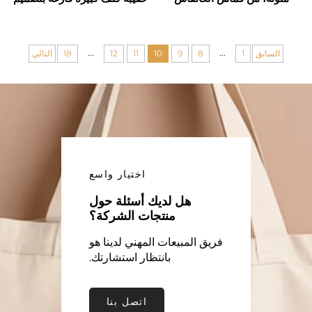
بسيط
المعاد تدويره مع طباعة رقمية
للاستخدام في التسوق من
البقالة
...
...
السابق
1
8
9
10
11
12
18
التالي
اختيار واسع
هل لديك أسئلة حول
منتجات الشركة؟
فريق المبيعات المهني لدينا هو
بانتظار استشارتك.
اتصل بنا