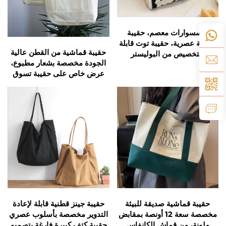
اكسسوارات معصم، حقيبة
نسائية عصرية، حقيبة توت قابلة
حقيبة قماشية من القطن عالية
للتخصيص من البوليستر
الجودة مخصصة بشعار مطبوع،
المنسوج، كلاتش منسوج
عرض خاص على حقيبة تسوق
صديقة للبيئة بمقابض طويلة،
فارغة قابلة للتخصيص
حقيبة جينز قطنية قابلة لإعادة
حقيبة قماشية صديقة للبيئة
التدوير مخصصة بأسلوب عصري
مخصصة سعة 12 أونصة بمقابض
حقيبة كتف كبيرة فارغة بتصميم
ملونة، من قماش الكانفاس