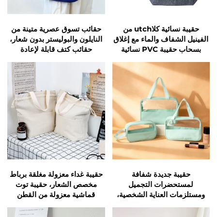
حقيبة نسائية كلاutch من
حقائب تسوق عصرية متينة من
الفينيل الشفاف والماء مع إغلاق
النايلون والبوليستر بدون شعار،
بسحاب حقيبة PVC نسائية
حقائب كتف قابلة لإعادة
الاستخدام للنساء يوميًا مع جيب
حقيبة جديدة شفافة
حقيبة غداء معزولة مغلقة برباط
لمستحضرات التجميل
مخصص الشعار، حقيبة توت
ومستلزمات العناية الشخصية،
قماشية معزولة من القطن
حقيبة سفر محمولة للنساء
لحفظ مستحضرات التجميل