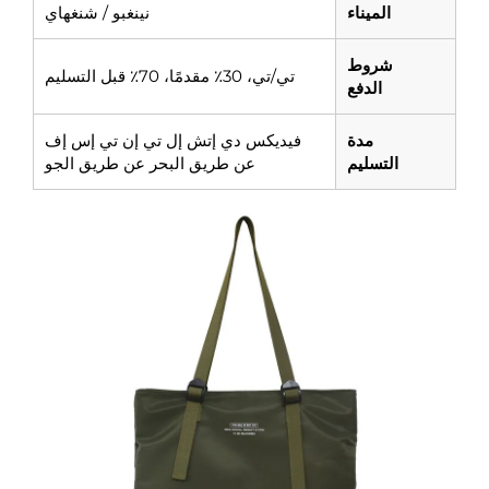
الميناء
نينغبو / شنغهاي
شروط
تي/تي، 30٪ مقدمًا، 70٪ قبل التسليم
الدفع
مدة
فيديكس دي إتش إل تي إن تي إس إف
التسليم
عن طريق البحر عن طريق الجو