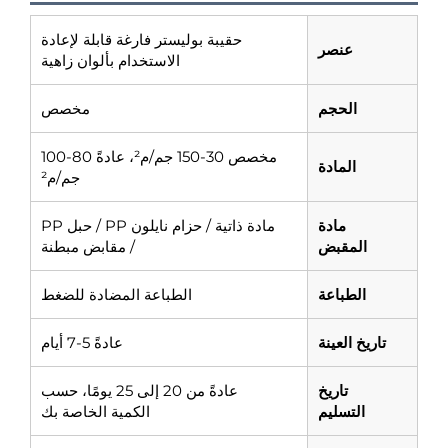
حقيبة بوليستر فارغة قابلة لإعادة
عنصر
الاستخدام بألوان زاهية
الحجم
مخصص
مخصص 30-150 جم/م²، عادةً 80-100
المادة
جم/م²
مادة
مادة ذاتية / حزام نايلون PP / حبل PP
المقبض
/ مقابض مبطنة
الطباعة
الطباعة المضادة للضغط
تاريخ العينة
عادةً 5-7 أيام
تاريخ
عادةً من 20 إلى 25 يومًا، حسب
التسليم
الكمية الخاصة بك