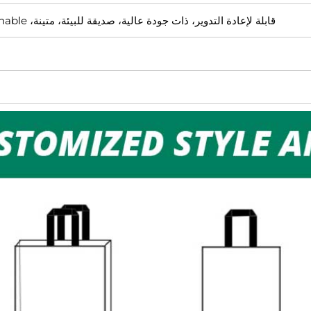
قابلة لإعادة التدوير، ذات جودة عالية، صديقة للبيئة، متينة، highly breathable، مضادة للكهرباء الساكنة، إلخ.