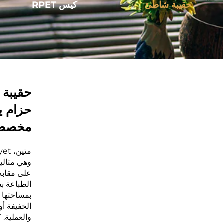
حقيبة شاطئ
كيس RPET
حقيبة 
حزام ي
مخصص 
وهي مثالي
على مقابض
الطباعة ب
بمساحتها 
الخفيفة أو
والعملية. 