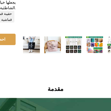
يجعلها خيار
الشاطئية.
حقيبة قم
قماشية أ
احص
مقدمة