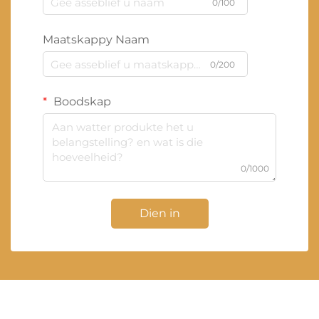
0/100
Maatskappy Naam
0/200
Boodskap
0/1000
Dien in