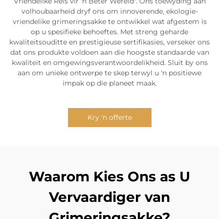
Vriendelike Reis vir 'n Beter Wêreld". Ons toewyding aan
volhoubaarheid dryf ons om innoverende, ekologie-
vriendelike grimeringsakke te ontwikkel wat afgestem is
op u spesifieke behoeftes. Met streng geharde
kwaliteitsouditte en prestigieuse sertifikasies, verseker ons
dat ons produkte voldoen aan die hoogste standaarde van
kwaliteit en omgewingsverantwoordelikheid. Sluit by ons
aan om unieke ontwerpe te skep terwyl u 'n positiewe
impak op die planeet maak.
Kry 'n offerte
Waarom Kies Ons as U
Vervaardiger van
Grimeringsakke?