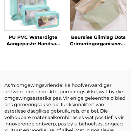
Waterdigte Sak
PU PVC Waterdigte
Beursies Glimlag Dots
Aangepaste Handsak
Grimeringorganiseerder
Groot Inhoudsmaat
Bergingsak Vir Vroue
Grimeringsak Met
Korduroi Grimeringsak
Ritssluiting Reis
Grimeringsak Met
Gedrukte Logo
As 'n omgewingsvriendelike hoofvervaardiger
ontwerp ons produkte, grimeringsakke, wat by die
omgewingsestetika pas. Vir enige geleentheid bied
ons grimeringsakke die funksionaliteit van
estetiese daaglikse gebruik, reis, of albei. Die
volhoubare materiaalkombinasies wat positief is vir
innoverende ontwerp, pas by u behoeftes, ongeag
kultuur en voorkeure, of albei. Met 'n positiewe