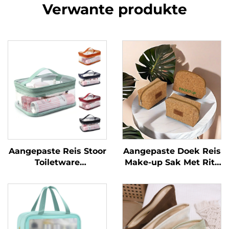
Verwante produkte
Aangepaste Reis Stoor
Aangepaste Doek Reis
Toiletware
Make-up Sak Met Rits
Organiseerder Was
Sluitkurk Bodem
Make-up Sak
Modieus Letter
Draagbare PVC
Patroon Kosmetiek
Kosmetieksakkies
Geskenksak
Deurskynend Swem