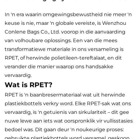
In 'n era waarin omgewingsbewustheid nie meer 'n
keuse is nie, maar 'n globale vereiste, is Wenzhou
Conlene Bags Co., Ltd. voorop in die aanvaarding
van volhoubare oplossings. Een van die mees
transformatiewe materiale in ons versameling is
RPET, of herwinde polietileen-tereftalaat, en dit
verander die manier waarop ons handsakke
vervaardig.
Wat is RPET?
RPET is 'n baanbresermateriaal wat uit herwinde
plastiekbottels verkry word. Elke RPET-sak wat ons
vervaardig, is 'n getuienis van sirkulariteit – dit gee
nuwe lewe aan iets wat oorspronklik vir vullisstasies
bedoel was. Dit gaan deur 'n noukeurige proses:
gebruikte plastiekbottels word versamel, geskoon,