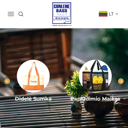
LT
Didelė Sumka
Paplūdimio Maišas