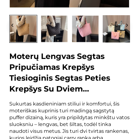
Moterų Lengvas Segtas
Pripučiamas Krepšys
Tiesioginis Segtas Peties
Krepšys Su Dviem
Rankenomis Atvira Uždarymo
Sukurtas kasdieniniam stiliui ir komfortui, šis
Sistema
moteriškas kuprinis turi madingą sagstytą
puffer dizainą, kuris yra pripildytas minkštu vatos
sluoksniu – lengvas, bet šiltas, todėl tinka
naudoti visus metus. Jis turi dvi tvirtas rankenas,
kurios leidžia patogiai carry ranka arba