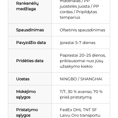
materialas / PP
Rankenėlių
juostelės juosta / PP
medžiaga
cordas / Pripildytas
temparius
Spausdinimas
Ofsetinis spausdinimas
Pavyzdžio data
Įprastai 5-7 dienas
Paprastai 20–25 dienos,
Pridėties data
priklausomai nuo jūsų
užsakymo kiekio
Uostas
NINGBO / SHANGHAI
Mokėjimo
T/T, 30 % avanso, 70 %
sąlygos
prieš pristatymą
Pristatymo
FedEx DHL TNT SF
sąlygos
Laivu Oro transportu