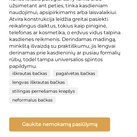
užsimetant ant peties, tinka kasdieniam
naudojimui, apsipirkimams arba laisvalaikiui.
Atvira konstrukcija leidžia greitai pasiekti
reikalingus daiktus, tokius kaip piniginė,
telefonas ar kosmetika, o erdvus vidus talpina
kasdienes reikmenis. Derindamas madingą,
minkštą išvaizdą su praktiškumu, jis lengvai
derinamas prie kasdieninių ar pusiau formalių
rūbų, todėl tampa universalios spintos
papildymu.
iškrautas bačkas
pagalvėtas bačkas
lengvas iškrautas bačkas
stilingas pernešamas krepšys
neformalus bačkas
Gaukite nemokamą pasiūlymą