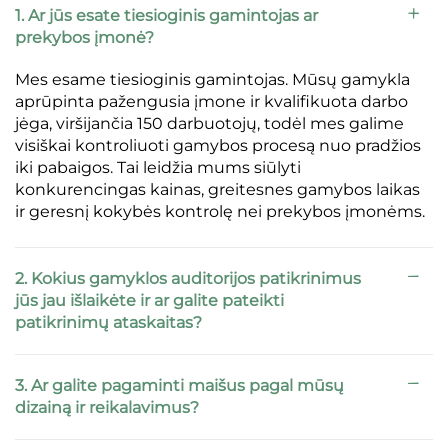
1. Ar jūs esate tiesioginis gamintojas ar
prekybos įmonė?
Mes esame tiesioginis gamintojas. Mūsų gamykla
aprūpinta pažengusia įmone ir kvalifikuota darbo
jėga, viršijančia 150 darbuotojų, todėl mes galime
visiškai kontroliuoti gamybos procesą nuo pradžios
iki pabaigos. Tai leidžia mums siūlyti
konkurencingas kainas, greitesnes gamybos laikas
ir geresnį kokybės kontrolę nei prekybos įmonėms.
2. Kokius gamyklos auditorijos patikrinimus
jūs jau išlaikėte ir ar galite pateikti
patikrinimų ataskaitas?
3. Ar galite pagaminti maišus pagal mūsų
dizainą ir reikalavimus?