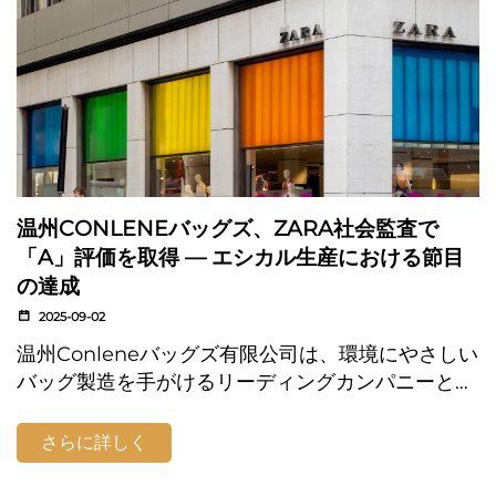
温州CONLENEバッグズ、ZARA社会監査で
「A」評価を取得 ― エシカル生産における節目
の達成
2025-09-02
温州Conleneバッグズ有限公司は、環境にやさしい
バッグ製造を手がけるリーディングカンパニーとし
て、この度重要な節目を迎えたことをお知らせしま
す。2025年7月22日にZARA（インディテックスグ
さらに詳しく
ループ）が実施した社会監査で「A」評価を獲得し
ました。