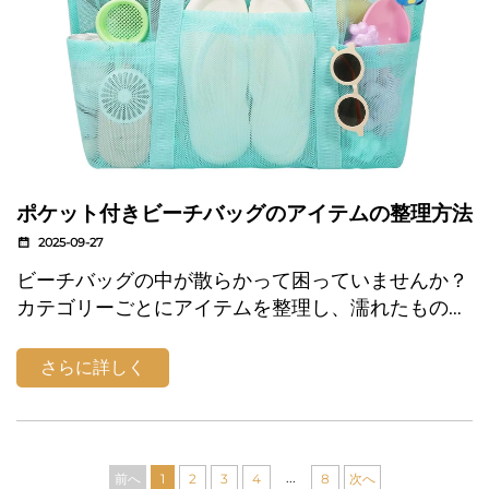
ポケット付きビーチバッグのアイテムの整理方法
2025-09-27
ビーチバッグの中が散らかって困っていませんか？
カテゴリーごとにアイテムを整理し、濡れたものと
乾いたものを分けて保管し、スマートなポケット活
用術で貴重品を安全に収納する方法をご紹介しま
さらに詳しく
す。砂から守ってすべての物をすぐに取り出せる状
態に保つ、プロのテクニックを今すぐ学びましょ
う。
...
前へ
1
2
3
4
8
次へ