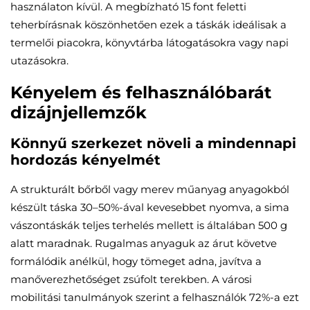
használaton kívül. A megbízható 15 font feletti
teherbírásnak köszönhetően ezek a táskák ideálisak a
termelői piacokra, könyvtárba látogatásokra vagy napi
utazásokra.
Kényelem és felhasználóbarát
dizájnjellemzők
Könnyű szerkezet növeli a mindennapi
hordozás kényelmét
A strukturált bőrből vagy merev műanyag anyagokból
készült táska 30–50%-ával kevesebbet nyomva, a sima
vászontáskák teljes terhelés mellett is általában 500 g
alatt maradnak. Rugalmas anyaguk az árut követve
formálódik anélkül, hogy tömeget adna, javítva a
manőverezhetőséget zsúfolt terekben. A városi
mobilitási tanulmányok szerint a felhasználók 72%-a ezt