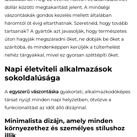
dollár közötti megtakarítást jelent. A minőségi
vászontáskák gondos kezelés mellett általában
háromtól öt évig eltarthatnak. Szeretnéd, hogy tovább
tartsanak? A gyártók azt javasolják, hogy természetes
úton hagyják megszáradni őket, ne dobják be őket a
szárítóba, és mindenképpen kerüljék a túlterhelést
nehéz tárgyakkal, mivel ez gyorsan széttépíti őket.
Napi életviteli alkalmazások
sokoldalúsága
A
egyszerű vászontáska
gyakorlati, alkalmazkodóképes
társat nyújt minden napi helyzetben, ötvözve a
funkcionalitást az időt álló dizájnnal.
Minimalista dizájn, amely minden
környezethez és személyes stílushoz
illik