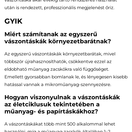
után is rendezett, professzionális megjelenést őriz.
GYIK
Miért számítanak az egyszerű
vászontáskák környezetbarátnak?
Az egyszerű vászontáskák környezetbarátak, mivel
többször újrahasznosíthatók, csökkentve ezzel az
eldobható műanyag zacskókra való függőséget.
Emellett gyorsabban bomlanak le, és lényegesen kisebb
hatással vannak a mikroműanyag-szennyezésre.
Hogyan viszonyulnak a vászontáskák
az életciklusuk tekintetében a
műanyag- és papírtáskákhoz?
A vászontáskákat több mint 500 alkalommal lehet
használni, míg a műanyag zacskók általában 1–2