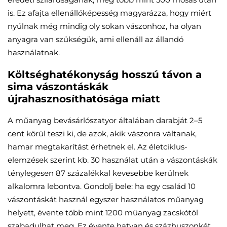
is. Ez afajta ellenállóképesség magyarázza, hogy miért
nyúlnak még mindig oly sokan vászonhoz, ha olyan
anyagra van szükségük, ami ellenáll az állandó
használatnak.
Költséghatékonyság hosszú távon a
sima vászontáskák
újrahasznosíthatósága miatt
A műanyag bevásárlószatyor általában darabját 2–5
cent körül teszi ki, de azok, akik vászonra váltanak,
hamar megtakarítást érhetnek el. Az életciklus-
elemzések szerint kb. 30 használat után a vászontáskák
ténylegesen 87 százalékkal kevesebbe kerülnek
alkalomra lebontva. Gondolj bele: ha egy család 10
vászontáskát használ egyszer használatos műanyag
helyett, évente több mint 1200 műanyag zacskótól
szabadulhat meg. Ez évente hatvan és százhuszonkét