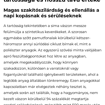
Magas szakítószilárdság és ellenállás a
napi kopásnak és sérüléseknek
A tartósság tekintetében a sima vászon messze
felülmúlja a szintetikus keverékeket. A szorosan
egymásba szőtt pamutfonalak körülbelül kétszer-
háromszor annyi súrlódási ciklust bírnak el, mint a
poliészter anyagok. Az egyszerű szövési minta valójában
apró feszültségpontokat hoz létre az anyagban,
amelyek megakadályozzák, hogy könnyen
szakadozzon, különösen a varratoknál vagy
fogantyúknál található igénybevett területeken, ahol a
legtöbb anyag általában tönkremegy. Ezen anyagokkal
kapcsolatban már elvégeztek néhány tesztet is,
amelyek során azt találták, hogy a hagyományos, nem
kezelt vászon körülbelül 94 százalékát megtartja
eredeti szilárdságának, még több mint 500 mosás után