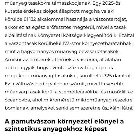
műanyag tasakokra támaszkodjanak. Egy 2025-ös
kutatás érdekes dolgot állapított meg: ha valaki
körülbelül 132 alkalommal használja a vászontartóját,
akkor ez az egész erőfeszítés megtérül, mivel a tasak
előállításának környezeti költsége kiegyenlítődik. Ezáltal
a vászontasak körülbelül 173-szor környezetbarátabbak,
mint a hagyományos műanyag bevásárlótasakok.
Amikor az emberek áttérnek a vászonra, általában
abbahagyják, hogy évente százával ragadjanak
magukhoz műanyag tasakokat, körülbelül 325 darabot.
Ez a változás pedig valóban számít, mivel kevesebb
műanyag tasak kerül a szemétlerakókba, és mosódik az
óceánokba, ahol mikroméretű mikroműanyag részekre
bomlanak, amelyeket senki sem szeretne úszkálni látni.
A pamutvászon környezeti előnyei a
szintetikus anyagokhoz képest