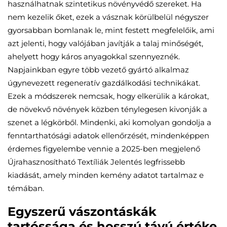
használhatnak szintetikus növényvédő szereket. Ha
nem kezelik őket, ezek a vásznak körülbelül négyszer
gyorsabban bomlanak le, mint festett megfelelőik, ami
azt jelenti, hogy valójában javítják a talaj minőségét,
ahelyett hogy káros anyagokkal szennyeznék.
Napjainkban egyre több vezető gyártó alkalmaz
úgynevezett regeneratív gazdálkodási technikákat.
Ezek a módszerek nemcsak, hogy elkerülik a károkat,
de növekvő növények közben ténylegesen kivonják a
szenet a légkörből. Mindenki, aki komolyan gondolja a
fenntarthatósági adatok ellenőrzését, mindenképpen
érdemes figyelembe vennie a 2025-ben megjelenő
Újrahasznosítható Textíliák Jelentés legfrissebb
kiadását, amely minden kemény adatot tartalmaz e
témában.
Egyszerű vászontáskák
tartóssága és hosszú távú értéke