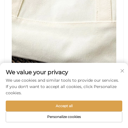
We value your privacy
We use cookies and similar tools to provide our services.
2026-01-20
Hogyan erősíthetik a
If you don't want to accept all cookies, click Personalize
cookies.
bevásárlóközpontok a ...
Accept all
Personalize cookies