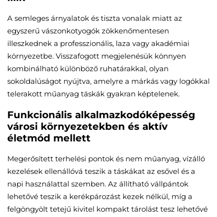
A semleges árnyalatok és tiszta vonalak miatt az
egyszerű vászonkotyogók zökkenőmentesen
illeszkednek a professzionális, laza vagy akadémiai
környezetbe. Visszafogott megjelenésük könnyen
kombinálható különböző ruhatárakkal, olyan
sokoldalúságot nyújtva, amelyre a márkás vagy logókkal
telerakott műanyag táskák gyakran képtelenek.
Funkcionális alkalmazkodóképesség
városi környezetekben és aktív
életmód mellett
Megerősített terhelési pontok és nem műanyag, vízálló
kezelések ellenállóvá teszik a táskákat az esővel és a
napi használattal szemben. Az állítható vállpántok
lehetővé teszik a kerékpározást kezek nélkül, míg a
felgöngyölt tetejű kivitel kompakt tárolást tesz lehetővé