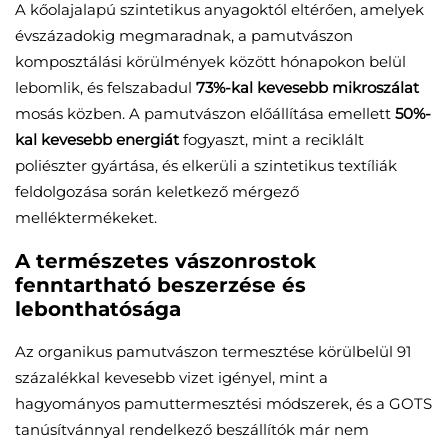
A kőolajalapú szintetikus anyagoktól eltérően, amelyek
évszázadokig megmaradnak, a pamutvászon
komposztálási körülmények között hónapokon belül
lebomlik, és felszabadul
73%-kal kevesebb mikroszálat
mosás közben. A pamutvászon előállítása emellett
50%-
kal kevesebb energiát
fogyaszt, mint a reciklált
poliészter gyártása, és elkerüli a szintetikus textíliák
feldolgozása során keletkező mérgező
melléktermékeket.
A természetes vászonrostok
fenntartható beszerzése és
lebonthatósága
Az organikus pamutvászon termesztése körülbelül 91
százalékkal kevesebb vizet igényel, mint a
hagyományos pamuttermesztési módszerek, és a GOTS
tanúsítvánnyal rendelkező beszállítók már nem