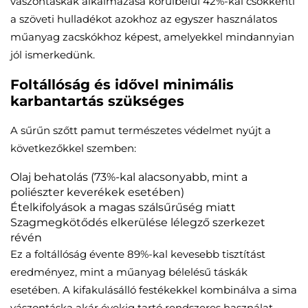
vászontáskák alkalmazása körülbelül 42%-kal csökkenti
a szöveti hulladékot azokhoz az egyszer használatos
műanyag zacskókhoz képest, amelyekkel mindannyian
jól ismerkedünk.
Foltállóság és idővel minimális
karbantartás szükséges
A sűrűn szőtt pamut természetes védelmet nyújt a
következőkkel szemben:
Olaj behatolás (73%-kal alacsonyabb, mint a
poliészter keverékek esetében)
Ételkifolyások a magas szálsűrűség miatt
Szagmegkötődés elkerülése lélegző szerkezet
révén
Ez a foltállóság évente 89%-kal kevesebb tisztítást
eredményez, mint a műanyag bélelésű táskák
esetében. A kifakulásálló festékekkel kombinálva a sima
vászontáska akár évekig tartó rendszeres használat