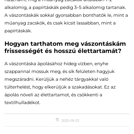
alkalomig, a papírtáskák pedig 3–5 alkalomig tartanak.
A vászontáskák sokkal gyorsabban bonthatók le, mint a
műanyag zacskók, és csak kicsit lassabban, mint a
papírtáskák.
Hogyan tarthatom meg vászontáskám
frissességét és hosszú élettartamát?
A vászontáska ápolásához hideg vízben, enyhe
szappannal mossuk meg, és sík felületen hagyjuk
megszáradni. Kerüljük a nehéz tárgyakkal való
túlterhelést, hogy elkerüljük a szakadásokat. Ez az
ápolás növeli az élettartamot, és csökkenti a
textilhulladékot.
2025-09-23