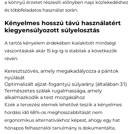
a könnyű érzetet részesíti előnyben napi közlekedéshez
és többfeladatos használat során.
Kényelmes hosszú távú használatért
kiegyensúlyozott súlyelosztás
A tartós kényelem érdekében kialakított minőségi
vászontáskák akár 15 kg-ig is stabilak a következők
révén:
Keresztszövés, amely megakadályozza a pántok
nyúlását
Optimalizált aljzat-fogantyú súlyarány (általában 3:1)
Természetes szálak rugalmassága, amely
alkalmazkodik a test mozgásához
Ezek a tervezési elemek lehetővé teszik a kényelmes
hordási idő 68%-os meghosszabbítását nem
ergonomikus alternatívákhoz képest, ahogy egy hat
hónapos felhasználói tanulmány is dokumentálta,