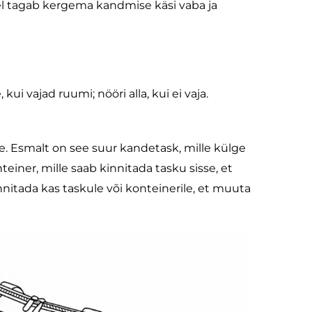
el tagab kergema kandmise käsi vaba ja
ui vajad ruumi; nööri alla, kui ei vaja.
te. Esmalt on see suur kandetask, mille külge
nteiner, mille saab kinnitada tasku sisse, et
nnitada kas taskule või konteinerile, et muuta