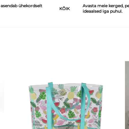
is asendab ühekordselt
Avasta meie kerged, p
KÕIK
ideaalsed iga puhul.