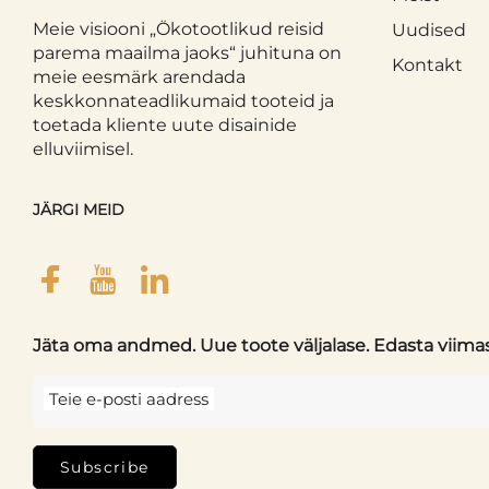
Meie visiooni „Ökotootlikud reisid
Uudised
parema maailma jaoks“ juhituna on
Kontakt
meie eesmärk arendada
keskkonnateadlikumaid tooteid ja
toetada kliente uute disainide
elluviimisel.
JÄRGI MEID
Jäta oma andmed. Uue toote väljalase. Edasta viima
Teie e-posti aadress
Subscribe