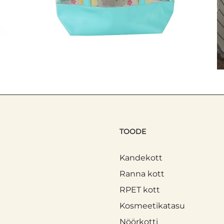
TOODE
Kandekott
Ranna kott
RPET kott
Kosmeetikatasu
Nöörkotti