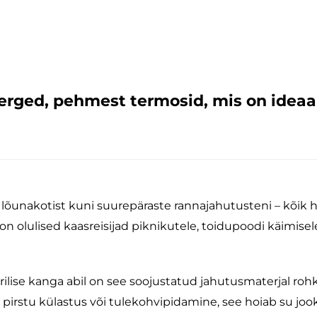
erged, pehmest termosid, mis on ideaal
 lõunakotist kuni suurepäraste rannajahutusteni – kõik h
 on olulised kaasreisijad piknikutele, toidupoodi käimise
lise kanga abil on see soojustatud jahutusmaterjal rohk
 pirstu külastus või tulekohvipidamine, see hoiab su jook