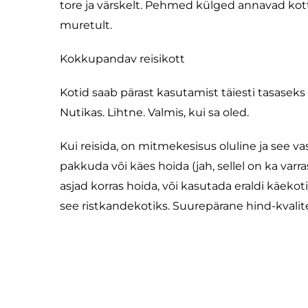
tore ja värskelt. Pehmed külged annavad kot
muretult.
Kokkupandav reisikott
Kotid saab pärast kasutamist täiesti tasaseks n
Nutikas. Lihtne. Valmis, kui sa oled.
Kui reisida, on mitmekesisus oluline ja see v
pakkuda või käes hoida (jah, sellel on ka varras
asjad korras hoida, või kasutada eraldi käeko
see ristkandekotiks. Suurepärane hind-kvalit