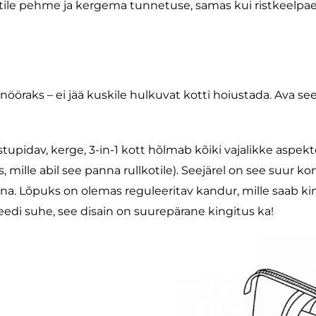
tile pehme ja kergema tunnetuse, samas kui ristkeelpa
ööraks – ei jää kuskile hulkuvat kotti hoiustada. Ava see, k
astupidav, kerge, 3-in-1 kott hõlmab kõiki vajalikke aspek
, mille abil see panna rullkotile). Seejärel on see suur ko
tina. Lõpuks on olemas reguleeritav kandur, mille saab ki
eedi suhe, see disain on suurepärane kingitus ka!