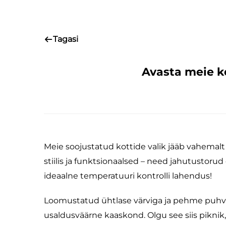
Tagasi
Avasta meie k
Meie soojustatud kottide valik jääb vahemalt
stiilis ja funktsionaalsed – need jahutustorud
ideaalne temperatuuri kontrolli lahendus!
Loomustatud ühtlase värviga ja pehme puhvri
usaldusväärne kaaskond. Olgu see siis piknik,