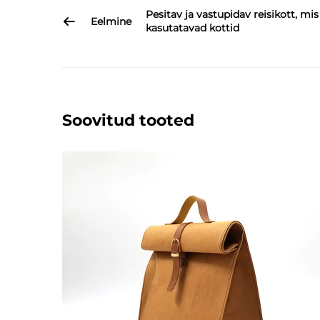
Pesitav ja vastupidav reisikott, m
Eelmine
kasutatavad kottid
Soovitud tooted