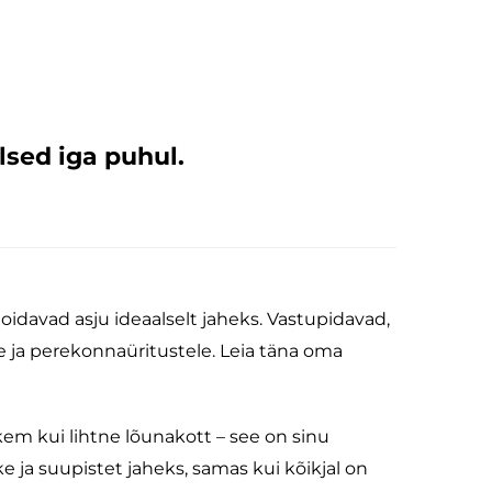
sed iga puhul.
oidavad asju ideaalselt jaheks. Vastupidavad,
le ja perekonnaüritustele. Leia täna oma
em kui lihtne lõunakott – see on sinu
e ja suupistet jaheks, samas kui kõikjal on