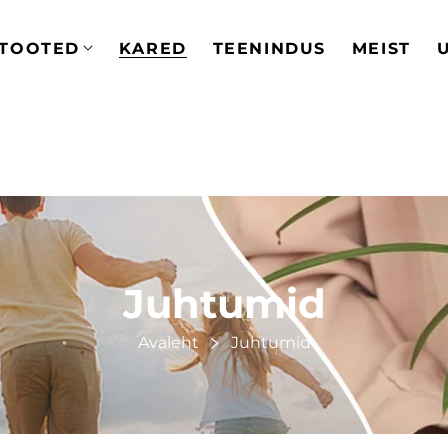
TOOTED
KARED
TEENINDUS
MEIST
Juhtumid
Avaleht
Juhtumid