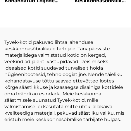
Kohandatud Logodega
Keskkonnasõbralik
Korduskasutatav
Koolikott Kasutatav
Ostukott Hele Duponti
Veekindel Dupont
Paberist Ostukott Eco
Tyvek Kott
Grocery Tyvek Kott
Reisiränapagas
Tyvek-kotid pakuvad lihtsa lahenduse
keskkonnasõbralikule tarbijale. Tänapäevaste
materjalidega valmistatud kotid on kerged,
veekindlad ja eriti vastupidavad. Reisimiseks
ideaalsed kotid suudavad turvaliselt hoida
hügieenitootesid, tehnoloogiat jne. Nende täieliku
kohandatavuse tõttu saavad ettevõtted lootes
kõrge säästlikkuse ja kaasaegse disainiga kottidele
oma brändi au esindada. Meie keskkonna
säästmisele suunatud Tyvek-kotid, mille
valmistamisel ei kasutata mitte ühtki allakäiva
kvaliteediga materjali, pakuvad säästliku valiku, mis
eristub meie keskkonnasõbralike tarbijate hulgas.