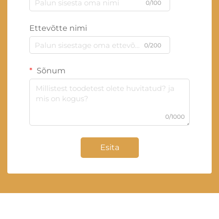
0/100
Ettevõtte nimi
0/200
Sõnum
0/1000
Esita