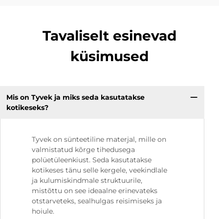
Tavaliselt esinevad
küsimused
Mis on Tyvek ja miks seda kasutatakse
kotikeseks?
Tyvek on sünteetiline materjal, mille on
valmistatud kõrge tihedusega
polüetüleenkiust. Seda kasutatakse
kotikeses tänu selle kergele, veekindlale
ja kulumiskindmale struktuurile,
mistõttu on see ideaalne erinevateks
otstarveteks, sealhulgas reisimiseks ja
hoiule.