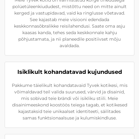
polüetüleenkiududest, mistõttu need on mitte ainult
kerged ja vastupidavad, vaid ka ringlusse võetavad.
See kajastab meie visiooni edendada
keskkonnasõbralikke reisilahendusi. Saate oma asju
kaasas kanda, tehes seda keskkonnale kahju
põhjustamata, ja nii planeedile positiivset mõju
avaldada.
Isiklikult kohandatavad kujundused
Pakkume täielikult kohandatavaid Tyvek kotikesi, mis
võimaldavad teil valida suurused, värvid ja disainid,
mis sobivad teie brändi või isikliku stiili. Meie
disainimeeskond koostöös teiega tagab, et kotikesed
kajastaksid teie unikaalset identiteeti, säilitades
samas funktsionaalsuse ja kulumiskindluse.