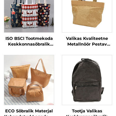
ISO BSCI Tootmekoda
Valikas Kvaliteetne
Keskkonnasõbralik
Metallnöör Pestav
Valikas Kasutatav
Pruun Tyvek Kott
Tootepagas Tyvek Kott
Ostlemiseks
Taaskasutatav
Paberist Ostukott
Reklaam
ECO Sõbralik Materjal
Tootja Valikas