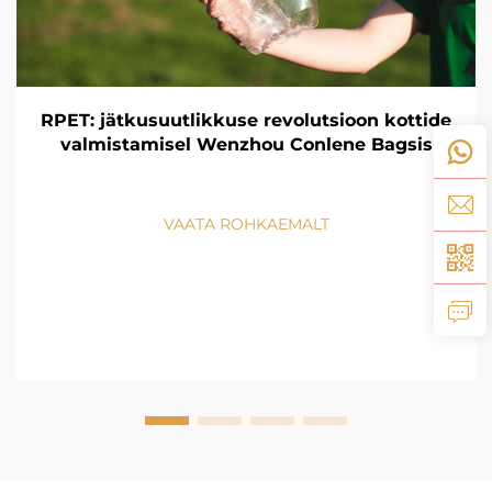
RPET: jätkusuutlikkuse revolutsioon kottide
valmistamisel Wenzhou Conlene Bagsis
VAATA ROHKAEMALT