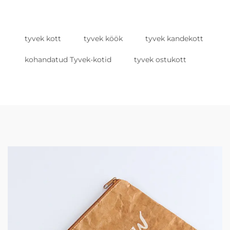
tyvek kott
tyvek köök
tyvek kandekott
kohandatud Tyvek-kotid
tyvek ostukott