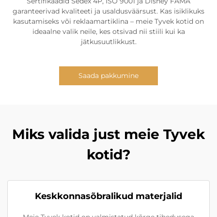
Sertifikaadid Sedex 4P, ISO 9001 ja Disney FAMA
garanteerivad kvaliteeti ja usaldusväärsust. Kas isiklikuks
kasutamiseks või reklaamartiklina – meie Tyvek kotid on
ideaalne valik neile, kes otsivad nii stiili kui ka
jätkusuutlikkust.
Saada pakkumine
Miks valida just meie Tyvek
kotid?
Keskkonnasõbralikud materjalid
Meie Tyvek kotid on valmistatud kõrge tihedusega