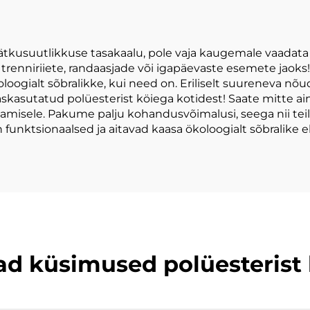
mustriga
ja jätkusuutlikkuse tasakaalu, pole vaja kaugemale vaadata
id trenniriiete, randaasjade või igapäevaste esemete jao
loogialt sõbralikke, kui need on. Eriliselt suureneva nõu
kasutatud polüesterist köiega kotidest! Saate mitte ainu
amisele. Pakume palju kohandusvõimalusi, seega nii teil
n funktsionaalsed ja aitavad kaasa ökoloogialt sõbralike
 küsimused polüesterist 