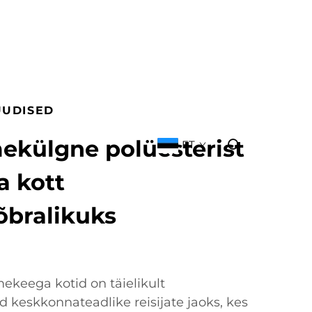
UUDISED
ekülgne polüesterist
ET
 kott
bralikuks
ekeega kotid on täielikult
 keskkonnateadlike reisijate jaoks, kes