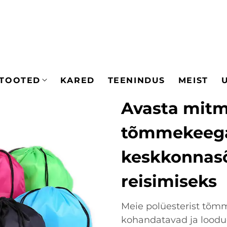
TOOTED
KARED
TEENINDUS
MEIST
Avasta mitm
tõmmekeega
keskkonnasõ
reisimiseks
Meie polüesterist tõmm
kohandatavad ja loodud