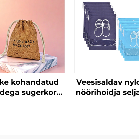
ike kohandatud
Veesisaldav nyl
dega sugerkorgi
nöörihoidja selj
nöörihoidja
nööritolmuko
kingituskott
kohandatu
klaamikotid ja
reisikindadepak
hakotid tähtede
kotid