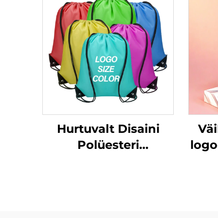
Hurtuvalt Disaini
Vä
Polüesteri
logo
Rihmadega Seljakott
Keskkonnateadlik
OEM Reisimise
re
Seljakott
ra