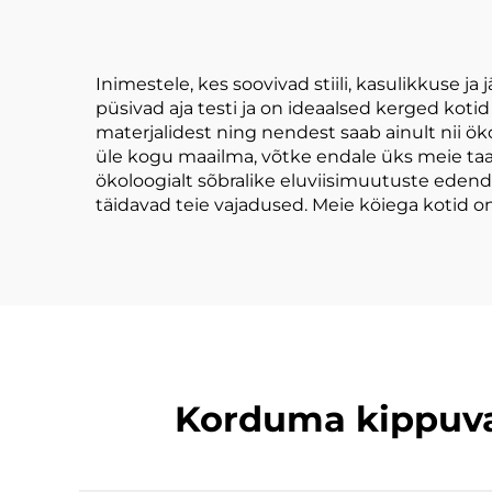
Karikatuurimustriga
Reklaamimiseks
Inimestele, kes soovivad stiili, kasulikkuse 
püsivad aja testi ja on ideaalsed kerged kot
materjalidest ning nendest saab ainult nii öko
üle kogu maailma, võtke endale üks meie taas
ökoloogialt sõbralike eluviisimuutuste edend
täidavad teie vajadused. Meie köiega kotid o
Korduma kippuvad