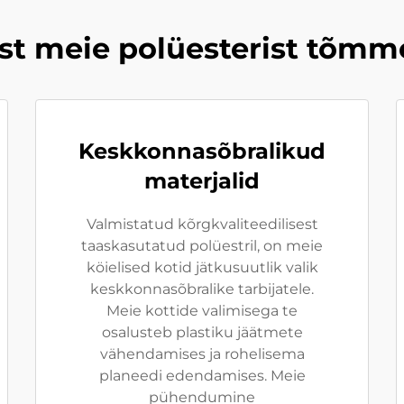
ust meie polüesterist tõm
Keskkonnasõbralikud
materjalid
Valmistatud kõrgkvaliteedilisest
taaskasutatud polüestril, on meie
köielised kotid jätkusuutlik valik
keskkonnasõbralike tarbijatele.
Meie kottide valimisega te
osalusteb plastiku jäätmete
vähendamises ja rohelisema
planeedi edendamises. Meie
pühendumine