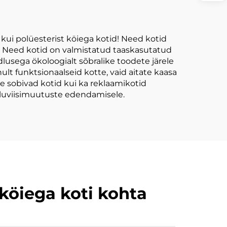
logodega
 kui polüesterist köiega kotid! Need kotid
ks! Need kotid on valmistatud taaskasutatud
dlusega ökoloogialt sõbralike toodete järele
lt funktsionaalseid kotte, vaid aitate kaasa
e sobivad kotid kui ka reklaamikotid
 eluviisimuutuste edendamisele.
köiega koti kohta