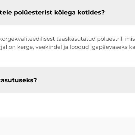
 teie polüesterist köiega kotides?
kõrgekvaliteedilisest taaskasutatud polüestril, m
jal on kerge, veekindel ja loodud igapäevaseks k
kasutuseks?