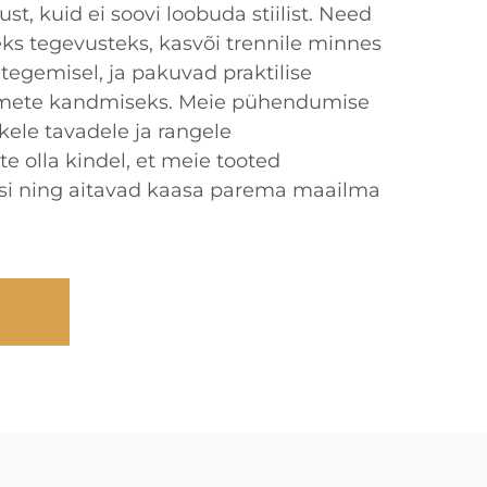
st, kuid ei soovi loobuda stiilist. Need
eks tegevusteks, kasvõi trennile minnes
tegemisel, ja pakuvad praktilise
semete kandmiseks. Meie pühendumise
kele tavadele ja rangele
ite olla kindel, et meie tooted
usi ning aitavad kaasa parema maailma