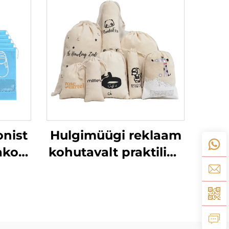
onist
Hulgimüügi reklaam
akott
kohutavalt praktiline
tt
hoidjakott puuvillane
d
lina kingituskangas
kimise
nööripael kott tühjalt
või kohandatud