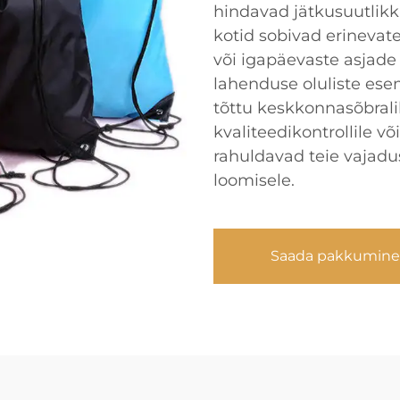
hindavad jätkusuutlikku
kotid sobivad erinevat
või igapäevaste asjade 
lahenduse oluliste e
tõttu keskkonnasõbrali
kvaliteedikontrollile võ
rahuldavad teie vajad
loomisele.
Saada pakkumine