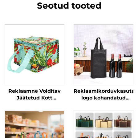
Seotud tooted
Reklaamne Volditav
Reklaamikorduvkasutat
Jäätetud Kott
logo kohandatud
Termiline Lõunasöögi
kanga kott kanga
Mahuti Toitumise
viinikotid viinipudelite
Soojaks Või Külma
jaoks
Hoidmiseks
Valmistatud PP