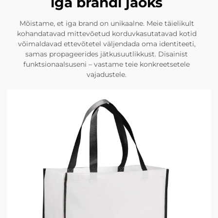
iga brändi jaoks
Mõistame, et iga brand on unikaalne. Meie täielikult
kohandatavad mittevõetud korduvkasutatavad kotid
võimaldavad ettevõtetel väljendada oma identiteeti,
samas propageerides jätkusuutlikkust. Disainist
funktsionaalsuseni – vastame teie konkreetsetele
vajadustele.