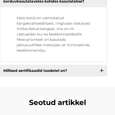
korduvkasutatavates kotides kasutatakse?
Meie kotid on valmistatud
kõrgekvaliteedilisest, ringlusse võetavast
mittevõetud kangast, mis on nii
vastupidav kui ka keskkonnasõbralik.
Meie prioriteet on kasutada
jätkusuutlikke materjale, et minimeerida
keskkonnamõju.
Millised sertifikaadid toodetel on?
Seotud artikkel