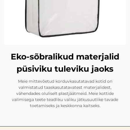
Eko-sõbralikud materjalid
püsiviku tuleviku jaoks
Meie mittevõetud korduvkasutatavad kotid on
valmistatud taaskasutatavatest materjalidest,
vähendades oluliselt plastjäätmeid. Meie kottide
valimisega teete teadliku valiku jätkusuutlike tavade
toetamiseks ja keskkonna kaitseks.