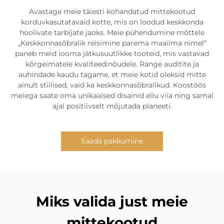
Avastage meie täiesti kohandatud mittekootud
korduvkasutatavaid kotte, mis on loodud keskkonda
hoolivate tarbijate jaoks. Meie pühendumine mõttele
„Keskkonnasõbralik reisimine parema maailma nimel“
paneb meid looma jätkusuutlikke tooteid, mis vastavad
kõrgeimatele kvaliteedinõudele. Range auditite ja
auhindade kaudu tagame, et meie kotid oleksid mitte
ainult stiilised, vaid ka keskkonnasõbralikud. Koostöös
meiega saate oma unikaalsed disainid ellu viia ning samal
ajal positiivselt mõjutada planeeti.
Saada pakkumine
Miks valida just meie
mittekootud