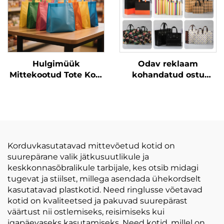
Kudumata Materjalist
Hulgimüük
Odav reklaam
Mittekootud Tote Kott
kohandatud ostu
Reklaamimiseks
mittekootud kott
Toiduostu Ostukott
trükitud logodega
Kordkasutatav
Mittekootud
Pakendikotid
Korduvkasutatavad mittevõetud kotid on
suurepärane valik jätkusuutlikule ja
keskkonnasõbralikule tarbijale, kes otsib midagi
tugevat ja stiilset, millega asendada ühekordselt
kasutatavad plastkotid. Need ringlusse võetavad
kotid on kvaliteetsed ja pakuvad suurepärast
väärtust nii ostlemiseks, reisimiseks kui
igapäevaseks kasutamiseks. Need kotid, millel on