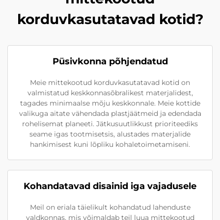
korduvkasutatavad kotid?
Püsivkonna põhjendatud
Meie mittekootud korduvkasutatavad kotid on
valmistatud keskkonnasõbralikest materjalidest,
tagades minimaalse mõju keskkonnale. Meie kottide
valikuga aitate vähendada plastjäätmeid ja edendada
rohelisemat planeeti. Jätkusuutlikkust prioriteediks
seame igas tootmisetsis, alustades materjalide
hankimisest kuni lõpliku kohaletoimetamiseni.
Kohandatavad disainid iga vajadusele
Meil on eriala täielikult kohandatud lahenduste
valdkonnas, mis võimaldab teil luua mittekootud