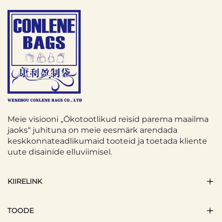
Meie visiooni „Ökotootlikud reisid parema maailma
jaoks“ juhituna on meie eesmärk arendada
keskkonnateadlikumaid tooteid ja toetada kliente
uute disainide elluviimisel.
KIIRELINK
TOODE