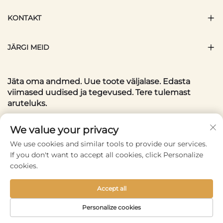
KONTAKT
JÄRGI MEID
Jäta oma andmed. Uue toote väljalase. Edasta
viimased uudised ja tegevused. Tere tulemast
aruteluks.
Teie meiliaadress
We value your privacy
We use cookies and similar tools to provide our services.
If you don't want to accept all cookies, click Personalize
Subscribe
cookies.
Accept all
Copyright © 2025 by Wenzhou Conlene Bags CO., Ltd. -
Personalize cookies
Privaatsuspoliitika