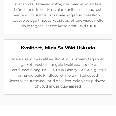
korduvkasutatavaid kotte, mis peegeldavad teie
brändi identiteeti. Kas vajate unikaalseid suurusi,
värve või trükimisi, siis meie kogenud meeskond
töötab teiega tihedas koostöös, et teie visioon ellu
viia ja tagada, et teie kotid eristuksid turul.
Kvaliteet, Mida Sa Võid Uskuda
Meie sisemine kvaliteedikontrollisüsteem tagab, et
iga kott vastaks rangele kvaliteedinõudele.
Sertifikaadid nagu ISO 9001 ja Disney FAMA õigustus
annavad teile kindluse, et meie mittekootud
korduvkasutatavad kotid on klientidele vastupidavad,
ohutud ja usaldusväärsed.