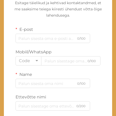
Esitage täielikud ja kehtivad kontaktandmed, et
me saaksime teiega kiiresti ühendust võtta õige
lahendusega.
E-post
0/100
Mobiil/WhatsApp
Code
0/100
Name
0/100
Ettevõtte nimi
0/200