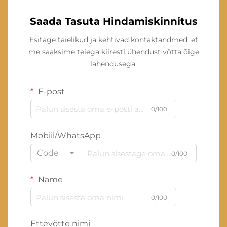
Saada Tasuta Hindamiskinnitus
Esitage täielikud ja kehtivad kontaktandmed, et
me saaksime teiega kiiresti ühendust võtta õige
lahendusega.
E-post
0/100
Mobiil/WhatsApp
Code
0/100
Name
0/100
Ettevõtte nimi