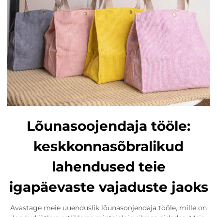
Lõunasoojendaja tööle:
keskkonnasõbralikud
lahendused teie
igapäevaste vajaduste jaoks
Avastage meie uuenduslik lõunasoojendaja tööle, mille on