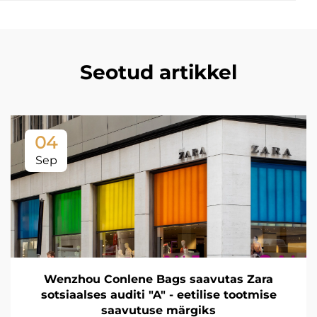
Seotud artikkel
04
Sep
Wenzhou Conlene Bags saavutas Zara
sotsiaalses auditi "A" - eetilise tootmise
saavutuse märgiks