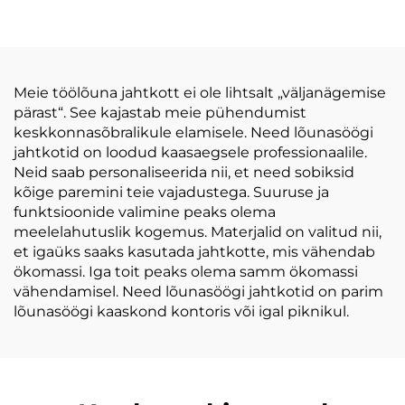
Kohandatud logodega
Pael Veinikülmikuteks
lõunasöögiaeg
Kotid
Kandepael
pikendusjalad
piknikuks
Meie töölõuna jahtkott ei ole lihtsalt „väljanägemise
Toidujahutuskott
pärast“. See kajastab meie pühendumist
keskkonnasõbralikule elamisele. Need lõunasöögi
jahtkotid on loodud kaasaegsele professionaalile.
Neid saab personaliseerida nii, et need sobiksid
kõige paremini teie vajadustega. Suuruse ja
funktsioonide valimine peaks olema
meelelahutuslik kogemus. Materjalid on valitud nii,
et igaüks saaks kasutada jahtkotte, mis vähendab
ökomassi. Iga toit peaks olema samm ökomassi
vähendamisel. Need lõunasöögi jahtkotid on parim
lõunasöögi kaaskond kontoris või igal piknikul.