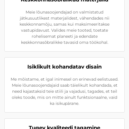
Meie lõunasoojendajad on valmistatud
jätkusuutlikest materjalidest, vähendades nii
keskkonnamõju, samas kui maksimeeritakse
vastupidavust. Valides meie tooted, toetate
rohelisemat planeeti ja edendate
keskkonnasõbralikke tavasid oma töökohal.
Isiklikult kohandatav disain
Me mõistame, et igal inimesel on erinevad eelistused.
Meie lõunasoojendajaid saab täielikult kohandada, et
need kajastaksid teie stiili ja vajadusi, tagades, et teil
oleks toode, mis on mitte ainult funktsionaalne, vaid
ka isikupärane.
Tugev kvaliteedi tagamine