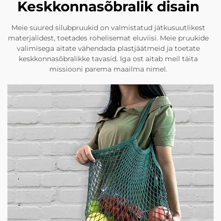
Keskkonnasõbralik disain
Meie suured silubpruukid on valmistatud jätkusuutlikest
materjalidest, toetades rohelisemat eluviisi. Meie pruukide
valimisega aitate vähendada plastjäätmeid ja toetate
keskkonnasõbralikke tavasid. Iga ost aitab meil täita
missiooni parema maailma nimel.