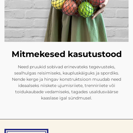
Mitmekesed kasutustood
Need pruukid sobivad erinevateks tegevusteks,
sealhulgas reisimiseks, kaupluskäiguks ja spordiks.
Nende kerge ja hingav konstruktsioon muudab need
ideaalseks niiskete ujumisriiete, trenniriiete või
toidukaubade vedamiseks, tagades usaldusväärse
kaaslase igal sündmusel.