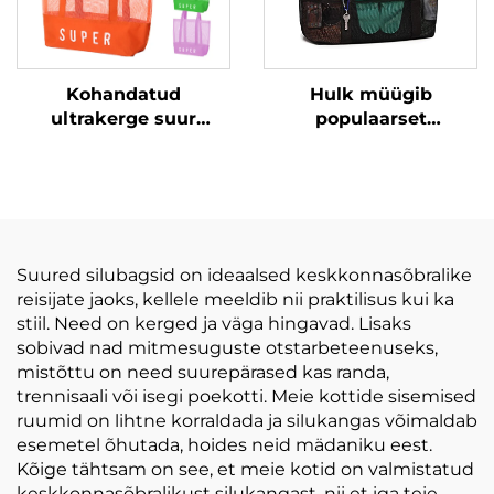
Kohandatud
Hulk müügib
ultrakerge suur
populaarset
isiklikud rannuvõrk
veekindlat kandevõru,
käekotid, läbipaistev
kokkutõmbuvat kotti
rannu suvekott
ujumiseks,
kampinguks, jäätme
võrgkotti randale
Suured silubagsid on ideaalsed keskkonnasõbralike
reisijate jaoks, kellele meeldib nii praktilisus kui ka
stiil. Need on kerged ja väga hingavad. Lisaks
sobivad nad mitmesuguste otstarbeteenuseks,
mistõttu on need suurepärased kas randa,
trennisaali või isegi poekotti. Meie kottide sisemised
ruumid on lihtne korraldada ja silukangas võimaldab
esemetel õhutada, hoides neid mädaniku eest.
Kõige tähtsam on see, et meie kotid on valmistatud
keskkonnasõbralikust silukangast, nii et iga teie