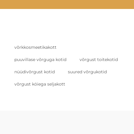
võrkkosmeetikakott
puuvillase võrguga kotid
võrgust toitekotid
nüüdivõrgust kotid
suured võrgukotid
võrgust köiega seljakott