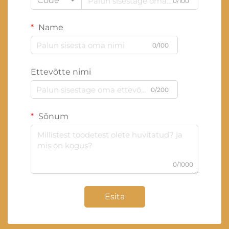
Code
0/100
Name
0/100
Ettevõtte nimi
0/200
Sõnum
0/1000
Esita