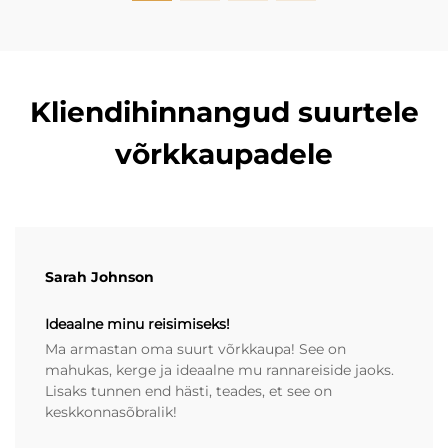
Kliendihinnangud suurtele
võrkkaupadele
Sarah Johnson
Ideaalne minu reisimiseks!
Ma armastan oma suurt võrkkaupa! See on
mahukas, kerge ja ideaalne mu rannareiside jaoks.
Lisaks tunnen end hästi, teades, et see on
keskkonnasõbralik!