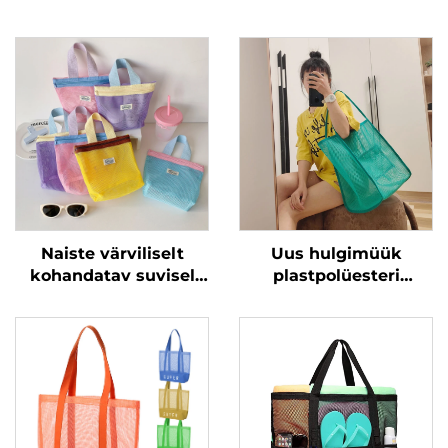
Naiste värviliselt
Uus hulgimüük
kohandatav suvisel
plastpolüesteri
võrgus väike kandev
rannavõrgu
kokkupandav
kandekotid ühtlast
polüesteri kott
värvi naistele ühe õla
kosmeetikatoode
peale kandmine
jaoks rannasäkk
võrgurannasäkk