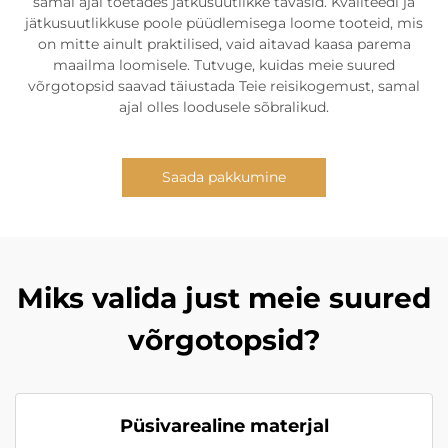
samal ajal toetades jätkusuutlikke tavasid. Kvaliteedi ja
jätkusuutlikkuse poole püüdlemisega loome tooteid, mis
on mitte ainult praktilised, vaid aitavad kaasa parema
maailma loomisele. Tutvuge, kuidas meie suured
võrgotopsid saavad täiustada Teie reisikogemust, samal
ajal olles loodusele sõbralikud.
Saada pakkumine
Miks valida just meie suured
võrgotopsid?
Püsivarealine materjal