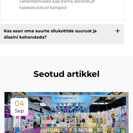
vähendamiseks kasutame eelistatult
taaskasutatud kangaid.
Kas saan oma suurte silukottide suurust ja
disaini kohandada?
Seotud artikkel
04
Sep