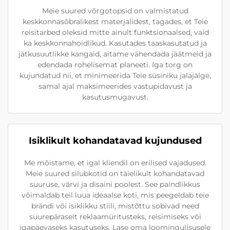
Meie suured võrgotopsid on valmistatud
keskkonnasõbralikest materjalidest, tagades, et Teie
reisitarbed oleksid mitte ainult funktsionaalsed, vaid
ka keskkonnahoidlikud. Kasutades taaskasutatud ja
jätkusuutlikke kangaid, aitame vähendada jäätmeid ja
edendada rohelisemat planeeti. Iga torg on
kujundatud nii, et minimeerida Teie süsiniku jalajälge,
samal ajal maksimeerides vastupidavust ja
kasutusmugavust.
Isiklikult kohandatavad kujundused
Me mõistame, et igal kliendil on erilised vajadused.
Meie suured silubkotid on täielikult kohandatavad
suuruse, värvi ja disaini poolest. See paindlikkus
võimaldab teil luua ideaalse koti, mis peegeldab teie
brändi või isiklikku stiili, mistõttu sobivad need
suurepäraselt reklaamüritusteks, reisimiseks või
igapäevaseks kasutuseks. Lase oma loomingulisusele