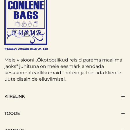
Meie visiooni „Ökotootlikud reisid parema maailma
jaoks“ juhituna on meie eesmärk arendada
keskkonnateadlikumaid tooteid ja toetada kliente
uute disainide elluviimisel.
KIIRELINK
TOODE