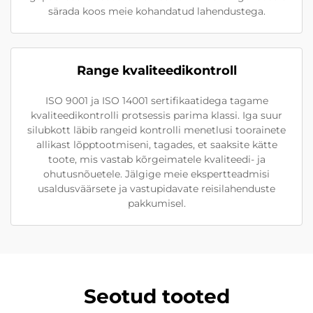
särada koos meie kohandatud lahendustega.
Range kvaliteedikontroll
ISO 9001 ja ISO 14001 sertifikaatidega tagame
kvaliteedikontrolli protsessis parima klassi. Iga suur
silubkott läbib rangeid kontrolli menetlusi toorainete
allikast lõpptootmiseni, tagades, et saaksite kätte
toote, mis vastab kõrgeimatele kvaliteedi- ja
ohutusnõuetele. Jälgige meie ekspertteadmisi
usaldusväärsete ja vastupidavate reisilahenduste
pakkumisel.
Seotud tooted