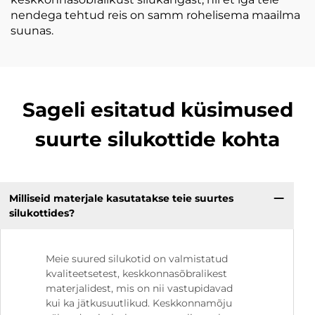
nendega tehtud reis on samm rohelisema maailma
suunas.
Sageli esitatud küsimused
suurte silukottide kohta
Milliseid materjale kasutatakse teie suurtes
silukottides?
Meie suured silukotid on valmistatud
kvaliteetsetest, keskkonnasõbralikest
materjalidest, mis on nii vastupidavad
kui ka jätkusuutlikud. Keskkonnamõju