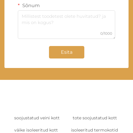
Sõnum
0/1000
Esita
soojustatud veini kott
tote soojustatud kott
väike isoleeritud kott
isoleeritud termokotid