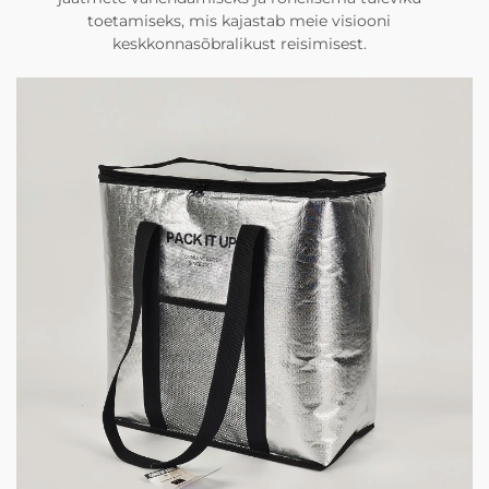
toetamiseks, mis kajastab meie visiooni
keskkonnasõbralikust reisimisest.