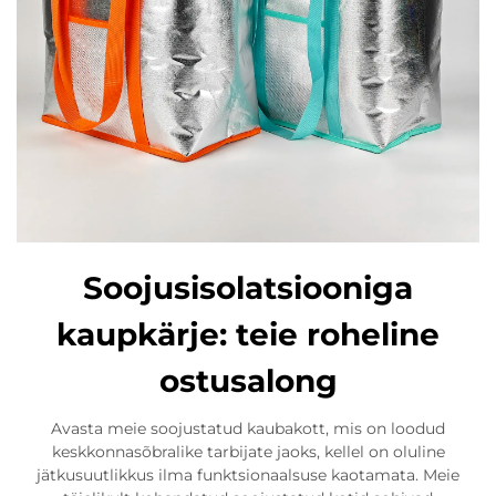
Soojusisolatsiooniga
kaupkärje: teie roheline
ostusalong
Avasta meie soojustatud kaubakott, mis on loodud
keskkonnasõbralike tarbijate jaoks, kellel on oluline
jätkusuutlikkus ilma funktsionaalsuse kaotamata. Meie