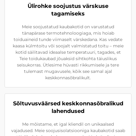
Ülirohke soojustus värskuse
tagamiseks
Meie soojustatud kaubakotid on varustatud
tänapärase termotehnoloogiaga, mis hoiab
toiduaineid tunde viimaselt värskedana. Kas vedate
kaasa külmtoitu või soojalt valmistatud toitu – meie
kotid säilitavad ideaalse temperatuuri, tagades, et
Teie toidukaubad jõuaksid sihtkohta täiuslikus
seisukorras. Ütlesime hüvasti rikkumisele ja tere
tulemast mugavusele, kõik see samal ajal
keskkonnasõbralikult.
Sõltuvusväärsed keskkonnasõbralikud
lahendused
Me mõistame, et igal kliendil on unikaalsed
vajadused. Meie soojusisolatsiooniga kaubakotid saab