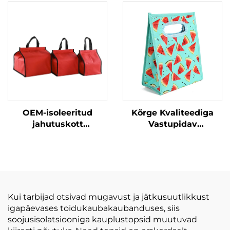
Kammussöögi Kott
kandetask suur
Nuppude ja
tühimikuga Paksenen
Sisevõnkedega
isolatsiooniga
piknikukülmi task
toodud vastupidavast
polüesterist
OEM-isoleeritud
Kõrge Kvaliteediga
jahutuskott
Vastupidav
Supermarket
Soojusisoleeritud
Kohandatud logodega
Kokkutõmbuv
lõunasöögiaeg
Ostlemise Kandekotid
Kandepael
pikendusjalad
piknikuks
Kui tarbijad otsivad mugavust ja jätkusuutlikkust
Toidujahutuskott
igapäevases toidukaubakaubanduses, siis
soojusisolatsiooniga kauplustopsid muutuvad