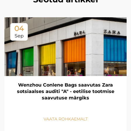
04
Sep
Wenzhou Conlene Bags saavutas Zara
sotsiaalses auditi "A" - eetilise tootmise
saavutuse märgiks
VAATA ROHKAEMALT