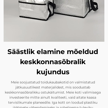
Säästlik elamine mõeldud
keskkonnasõbralik
kujundus
Meie soojustatud toidukaubakotid on valmistatud
jätkusuutlikest materjalidest, mis soodustab
keskkonnasõbralikku ostukäitumist. Meie koti valimisega
investeerite mitte ainult kvaliteeti, vaid aitate kaasa
tervislikumale planeedile. Iga kott on loodud plastiku
jäätmete vähendamiseks ja rohelisema tuleviku