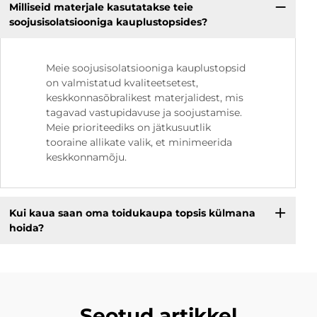
Milliseid materjale kasutatakse teie
soojusisolatsiooniga kauplustopsides?
Meie soojusisolatsiooniga kauplustopsid
on valmistatud kvaliteetsetest,
keskkonnasõbralikest materjalidest, mis
tagavad vastupidavuse ja soojustamise.
Meie prioriteediks on jätkusuutlik
tooraine allikate valik, et minimeerida
keskkonnamõju.
Kui kaua saan oma toidukaupa topsis külmana
hoida?
Seotud artikkel