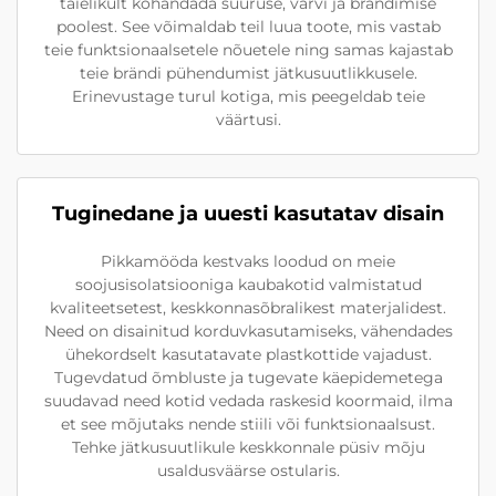
täielikult kohandada suuruse, värvi ja brändimise
poolest. See võimaldab teil luua toote, mis vastab
teie funktsionaalsetele nõuetele ning samas kajastab
teie brändi pühendumist jätkusuutlikkusele.
Erinevustage turul kotiga, mis peegeldab teie
väärtusi.
Tuginedane ja uuesti kasutatav disain
Pikkamööda kestvaks loodud on meie
soojusisolatsiooniga kaubakotid valmistatud
kvaliteetsetest, keskkonnasõbralikest materjalidest.
Need on disainitud korduvkasutamiseks, vähendades
ühekordselt kasutatavate plastkottide vajadust.
Tugevdatud õmbluste ja tugevate käepidemetega
suudavad need kotid vedada raskesid koormaid, ilma
et see mõjutaks nende stiili või funktsionaalsust.
Tehke jätkusuutlikule keskkonnale püsiv mõju
usaldusväärse ostularis.