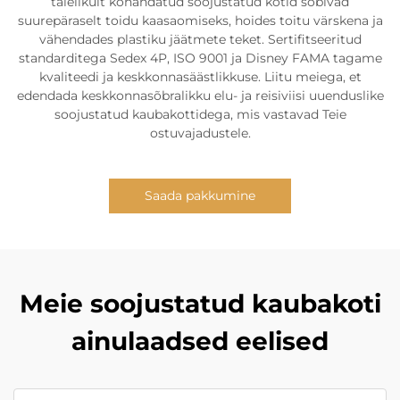
täielikult kohandatud soojustatud kotid sobivad
suurepäraselt toidu kaasaomiseks, hoides toitu värskena ja
vähendades plastiku jäätmete teket. Sertifitseeritud
standarditega Sedex 4P, ISO 9001 ja Disney FAMA tagame
kvaliteedi ja keskkonnasäästlikkuse. Liitu meiega, et
edendada keskkonnasõbralikku elu- ja reisiviisi uuenduslike
soojustatud kaubakottidega, mis vastavad Teie
ostuvajadustele.
Saada pakkumine
Meie soojustatud kaubakoti
ainulaadsed eelised