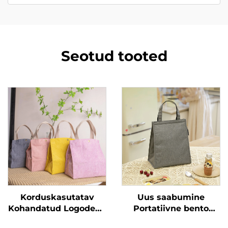
Seotud tooted
Korduskasutatav
Uus saabumine
Kohandatud Logodega
Portatiivne bento
Isolatsiooniga
kasti lõunasöögitask