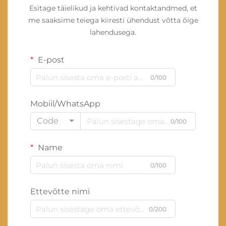
Esitage täielikud ja kehtivad kontaktandmed, et
me saaksime teiega kiiresti ühendust võtta õige
lahendusega.
E-post
0/100
Mobiil/WhatsApp
Code
0/100
Name
0/100
Ettevõtte nimi
0/200