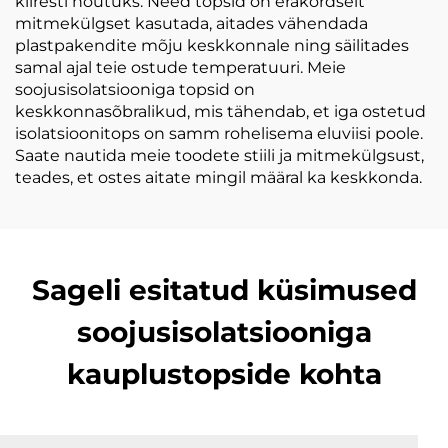
kiiresti nõutuks. Need topsid on erakordselt
mitmekülgset kasutada, aitades vähendada
plastpakendite mõju keskkonnale ning säilitades
samal ajal teie ostude temperatuuri. Meie
soojusisolatsiooniga topsid on
keskkonnasõbralikud, mis tähendab, et iga ostetud
isolatsioonitops on samm rohelisema eluviisi poole.
Saate nautida meie toodete stiili ja mitmekülgsust,
teades, et ostes aitate mingil määral ka keskkonda.
Sageli esitatud küsimused
soojusisolatsiooniga
kauplustopside kohta