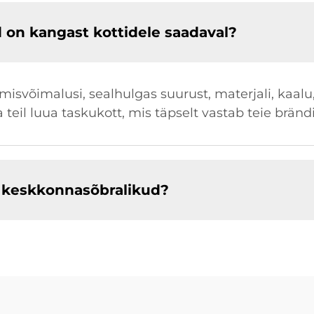
 on kangast kottidele saadaval?
svõimalusi, sealhulgas suurust, materjali, kaalu,
eil luua taskukott, mis täpselt vastab teie brändi
 keskkonnasõbralikud?