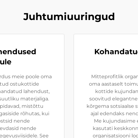
Juhtumiuuringud
ahendused
Kohandatud
ule
rdus meie poole oma
Mitteprofitlik orga
tud ostukottide
oma aastaselt toi
ohandatud lahendust,
kottide kujundam
uutliku materjaliga.
soovitud elegantne 
upidavad, mistõttu
kõrgema sotsiaalse 
gasiside rõhutas, kui
ajal edendaks nende
tõstsid nende
Me kujundasime e
gevdasid nende
kasutati keskkonna
gevusviisidele. See
organisatsiooni lo