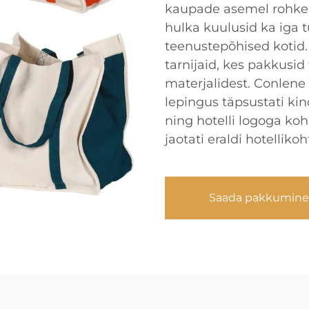
kaupade asemel rohkem 
hulka kuulusid ka iga 
teenustepõhised kotid.
tarnijaid, kes pakkusid
materjalidest. Conlene 
lepingus täpsustati ki
ning hotelli logoga ko
jaotati eraldi hotellik
Saada pakkumine