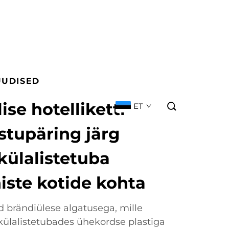
UUDISED
se hotelliketti
ET
stupäring järg
külalistetuba
iste kotide kohta
ud brändiülese algatusega, mille
ülalistetubades ühekordse plastiga