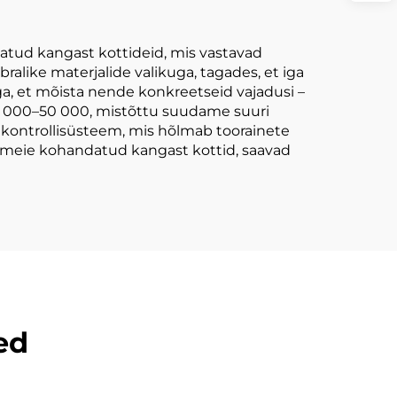
tud kangast kottideid, mis vastavad
alike materjalide valikuga, tagades, et iga
ega, et mõista nende konkreetseid vajadusi –
30 000–50 000, mistõttu suudame suuri
dikontrollisüsteem, mis hõlmab toorainete
des meie kohandatud kangast kottid, saavad
ed