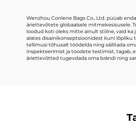
Wenzhou Conlene Bags Co., Ltd. püüab endag
äriettevõtete globaalsele mitmekesisusele. To
loodud koti oleks mitte ainult stiilne, vaid 
alates disainikonseptsioonidest kuni lõplik
tellimusi tõhusalt töödelda ning säilitada o
inspekteerimist ja toodete testimist, tagab, 
äriettevõtted tugevdada oma brändi ning sama
T