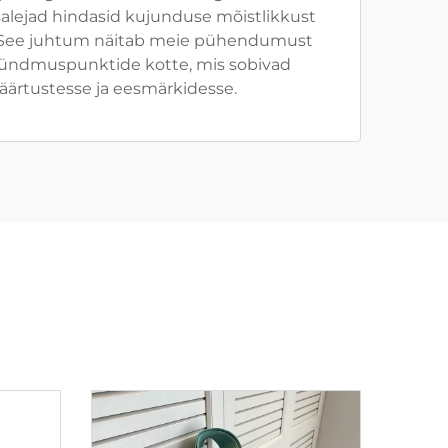
 osalejad hindasid kujunduse mõistlikkust
t. See juhtum näitab meie pühendumust
sündmuspunktide kotte, mis sobivad
väärtustesse ja eesmärkidesse.