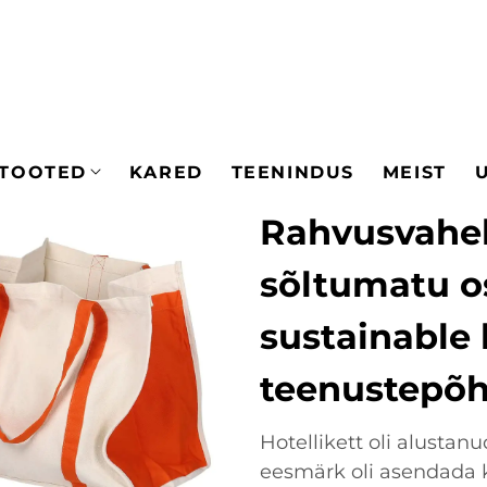
TOOTED
KARED
TEENINDUS
MEIST
Rahvusvaheli
sõltumatu o
sustainable 
teenustepõh
Hotellikett oli alustan
eesmärk oli asendada k