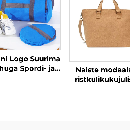
ini Logo Suurima
uga Spordi- ja
Naiste modaal
paa Reisikott
ristkülikukujul
Välimise
kotid, suure
esoojendusega
looduslikud
iietekottidega
korkkotid,
reklaamkotid
looduslikud