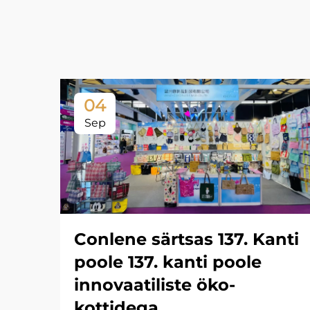
04
Sep
Conlene särtsas 137. Kanti
poole 137. kanti poole
innovaatiliste öko-
kottidega