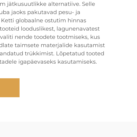
jätkusuutlikke alternatiive. Selle
tuba jaoks pakutavad pesu- ja
 Ketti globaalne ostutim hinnas
 tooteid looduslikest, lagunenavatest
valiti nende toodete tootmiseks, kus
ndlate taimsete materjalide kasutamist
handatud trükkimist. Lõpetatud tooted
ohtadele igapäevaseks kasutamiseks.