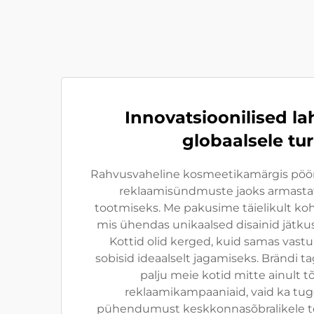
Innovatsioonilised l
globaalsele tur
Rahvusvaheline kosmeetikamärgis pöö
reklaamisündmuste jaoks armasta
tootmiseks. Me pakusime täielikult k
mis ühendas unikaalsed disainid jätkus
Kottid olid kerged, kuid samas vast
sobisid ideaalselt jagamiseks. Brändi ta
palju meie kotid mitte ainult 
reklaamikampaaniaid, vaid ka tu
pühendumust keskkonnasõbralikele te