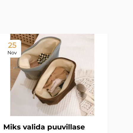
25
2
Nov
Fe
Miks valida puuvillase