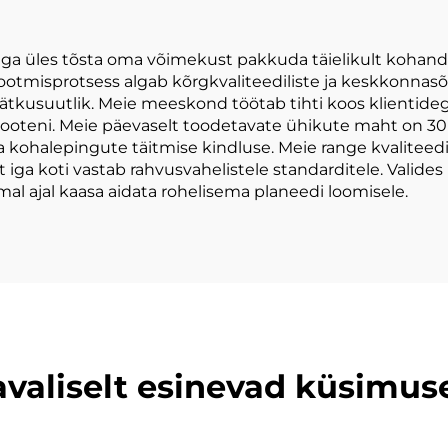
korkkotid
a üles tõsta oma võimekust pakkuda täielikult kohanda
otmisprotsess algab kõrgkvaliteediliste ja keskkonnasõbr
ka jätkusuutlik. Meie meeskond töötab tihti koos klientid
u tooteni. Meie päevaselt toodetavate ühikute maht on 
ma kohalepingute täitmise kindluse. Meie range kvalitee
et iga koti vastab rahvusvahelistele standarditele. Vali
l ajal kaasa aidata rohelisema planeedi loomisele.
avaliselt esinevad küsimus