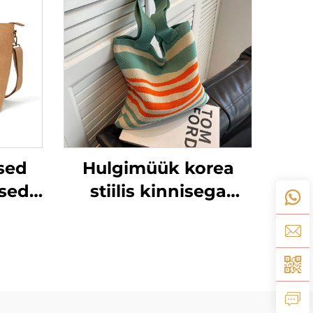
sed
Hulgimüük korea
ised
stiilis kinnisega
d
rippkott rannaks,
naiste õla suure
mahaga ostukotid,
,
tassikotid