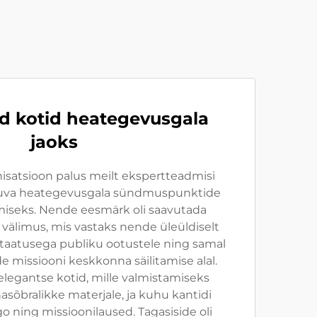
 kotid heategevusgala
jaoks
nisatsioon palus meilt ekspertteadmisi
muva heategevusgala sündmuspunktide
iseks. Nende eesmärk oli saavutada
välimus, mis vastaks nende üleüldiselt
staatusega publiku ootustele ning samal
 missiooni keskkonna säilitamise alal.
legantse kotid, mille valmistamiseks
sõbralikke materjale, ja kuhu kantidi
go ning missioonilaused. Tagasiside oli