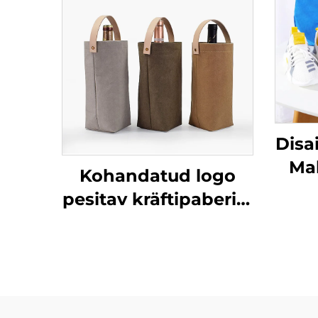
Disa
Mah
Kohandatud logo
S
pesitav kräftipaberist
ökotootlik
Ve
kingituskott
R
kräftipaberist
pudelikott viinile