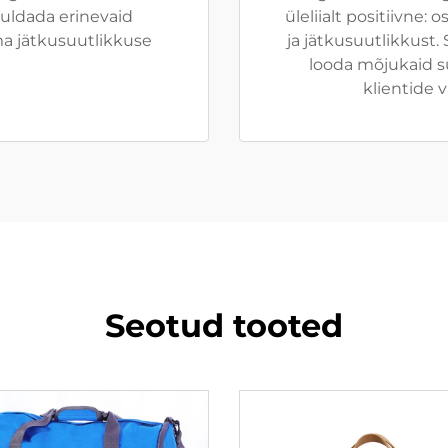
huldada erinevaid
üleliialt positiivne:
ma jätkusuutlikkuse
ja jätkusuutlikkus
looda mõjukaid 
klientide 
Seotud tooted