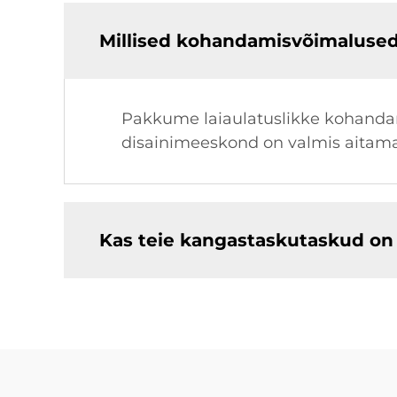
Millised kohandamisvõimalused
Pakkume laiaulatuslikke kohandami
disainimeeskond on valmis aitama t
Kas teie kangastaskutaskud on