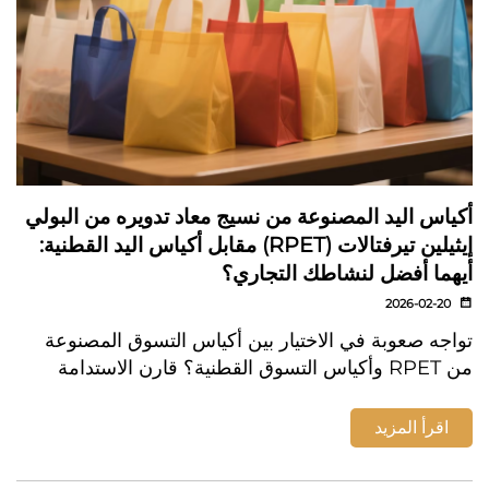
أكياس اليد المصنوعة من نسيج معاد تدويره من البولي
إيثيلين تيرفتالات (RPET) مقابل أكياس اليد القطنية:
أيهما أفضل لنشاطك التجاري؟
2026-02-20
تواجه صعوبة في الاختيار بين أكياس التسوق المصنوعة
من RPET وأكياس التسوق القطنية؟ قارن الاستدامة
والمتانة وجودة الطباعة والتكلفة وتناغم العلامة التجارية
— واتخذ القرار البيئي الصحيح لنشاطك التجاري.
اقرأ المزيد