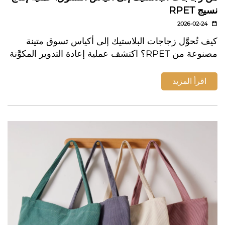
نسيج RPET
2026-02-24
كيف تُحوَّل زجاجات البلاستيك إلى أكياس تسوق متينة
مصنوعة من RPET؟ اكتشف عملية إعادة التدوير المكوَّنة
من ٦ خطوات ولماذا يهم اختيار مورِّد معتمد لأكياس
RPET. تعرَّف على المزيد.
اقرأ المزيد