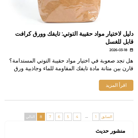
دليل لاختيار مواد حقيبة التوتي: تايفك وورق كرافت
قابل للغسل
2026-03-18
هل تجد صعوبة في اختيار مواد حقيبة التوتي المستدامة؟
قارن بين متانة مادة تايفك المقاومة للماء وجاذبية ورق
كرافت القابل للغسل القابل للتحلل بيولوجيًا. اكتشف أيهما
يناسب علامتك التجارية ونمط حياتك — و...
اقرأ المزيد
...
السابق
1
4
5
6
7
8
التالي
منشور حديث