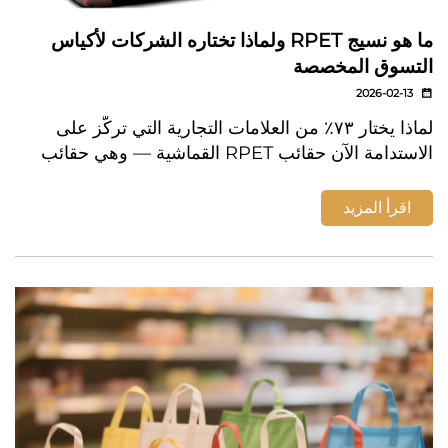
ما هو نسيج RPET ولماذا تختاره الشركات لأكياس
التسوق المخصصة
2026-02-13
لماذا يختار ٧٣٪ من العلامات التجارية التي تركّز على
الاستدامة الآن حقائب RPET القماشية — وهي حقائب
متينة وقابلة للتخصيص، ومصنوعة من زجاجات معاد
تدويرها. اكتشف العائد على الاستثمار (ROI) الناتج عن ا...
اقرأ المزيد