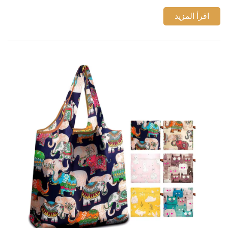
والنقل الحراري وطباعة DTG والتطريز والنقش الغائر من
حيث التصميم والميزانية والمتانة. احصل الآن ...
اقرأ المزيد