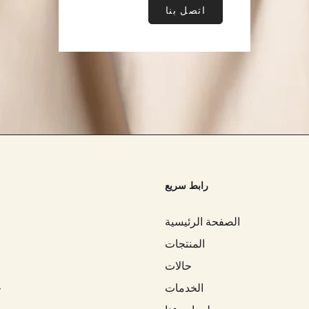
 من العناصر الصغيرة التي تحتاج إلى الاحتفاظ بها معًا، مما يج
اتصل بنا
تين اليومي لمكياج والعناية بالبشرة. سواء كنت في المنزل 
ها.
رابط سريع
لزماتك الصباحية مثل المرطب، وواقٍ من الشمس، وكريم الت
تخدام حقيبة مستحضرات تجميل أكبر على منضدة تجميلك لوضع 
الصفحة الرئيسية
يحافظ على نظافة سطح حوض الحمام وخالي من الفوضى.
المنتجات
حالات
ت المفضلة لديك دائمًا في متناول يدك، مما يجعل روتينك اليو
الخدمات
ح