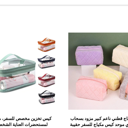
كن بسهولة العثور على المنتج المطلوب دون الحاجة إلى البحث
صر مرتبة ومنظمة.
 ودائمة تحمي منتجاتك التجميلية.
ة للماء مثل النايلون أو البوليستر أو الفينيل، والتي تمنع تس
ة والسحابات القوية، أن تكون حقيبة المكياج قادرة على تحمل ال
مبطنة تحمي العناصر الهشة مثل زجاجات العطور الزجاجية أو 
المكياج يمكن إعادة استخدامها لسنوات، مما يجعلها استثمارًا موث
ج قطني ناعم كبير مزود بسحاب
كيس تخزين مخصص للسفر، م
ي موحد كيس مكياج للسفر حقيبة
لمستحضرات العناية الشخص