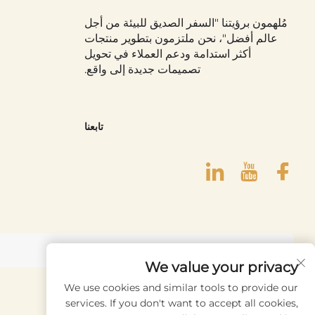
٢. السفر والإجازة
مُلهمون برؤيتنا "السفر الصديق للبيئة من أجل
عالم أفضل"، نحن ملتزمون بتطوير منتجات
السفر والإجازة من الاستخدامات الأساسية لحقيب
أكثر استدامة ودعم العملاء في تحويل
تصميمات جديدة إلى واقع.
حقيبة اليد الخاصة بك.
حقيبة المكياج المقاومة للماء ضرورية لوضع مس
تابعنا
يستخدم العديد من المسافرين حقائب مكياج متعددة
التنظيمية في تسهيل فك الأمتعة وإعداد محطة ال
كما أن حقائب المكياج القابلة للطي مثالية للس
تضمن لك حقيبة المكياج ألا تنسى منتجاتك المفضلة
We value your privacy
٣. البيئات المهنية والإعدادات الوظيفية
We use cookies and similar tools to provide our
Subscribe
services. If you don't want to accept all cookies,
حقيبة المكياج هي إكسسوار مفيد في البيئات الم