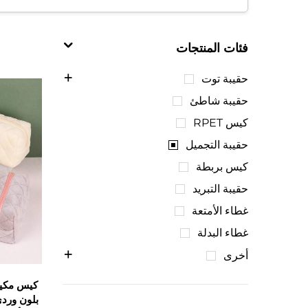
هذا التنظيم يوفر الوقت عند الاستعداد، حيث يم
مجموعة مستحضرات التجميل الفوضوية إلى عنا
فئات المنتجات
حقيبة توت
2. مواد واقية ودائمة
حقيبة شاطئ
كيس RPET
تُصنع حقيبة التجميل عالية الجودة من مواد واقية
حقيبة التجميل
تستخدم العديد من الحقائب التجميلية أقمشة مقاوم
كيس بربطة
وتلف العناصر الأخرى داخل حقيبتك.
حقيبة التبريد
غطاء الأمتعة
تضمن البنية المتينة، بما في ذلك الخياطة المعزز
غطاء البدلة
تحتوي بعض الحقائب التجميلية حتى على بطانات 
أخرى
أو التنقلات اليومية. وتعني هذه المتانة أن حقيبة 
كيس مكيا
بلون ورد