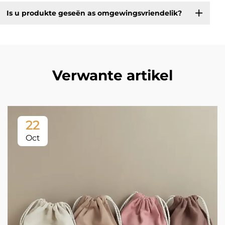
Is u produkte geseën as omgewingsvriendelik?
Verwante artikel
22
Oct