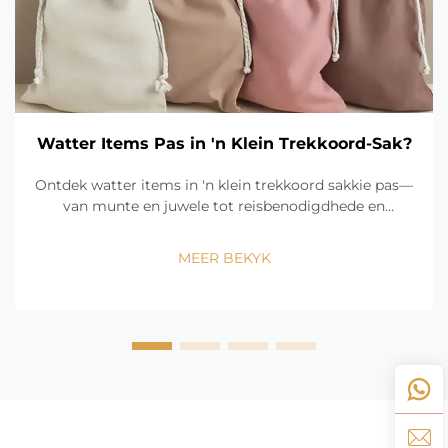
Watter Items Pas in 'n Klein Trekkoord-Sak?
Ontdek watter items in 'n klein trekkoord sakkie pas—
van munte en juwele tot reisbenodigdhede en
hobbyvoorwerpe. Bly georganiseerd terwyl u op die
stap is. Verken die gebruiksdoele now.
MEER BEKYK