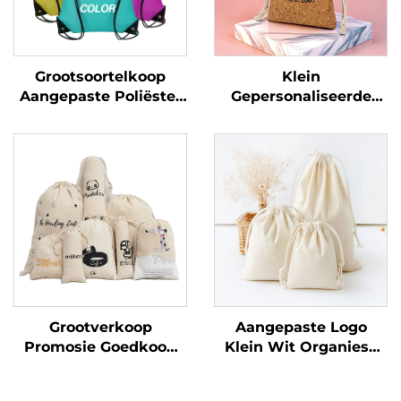
Grootsoortelkoop
Klein
Aangepaste Poliëster
Gepersonaliseerde
Trekkoord Rugzak
Logo Kurk Treksakkie
Omgewingsvriendelik
Geskenk Beursies en
OEM Reis Slingtas Met
Beursies met
Kartoentjie Patroon
Briefpatroon
Promosioneel
Grootverkoop
Aangepaste Logo
Promosie Goedkoop
Klein Wit Organiese
Praktiese Bergingsak
Katoenstasies
Katoen Linne Geskenk
Treksakkie