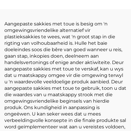
Doek Treksakkie, Leeg
of Gepersonaliseerde
Logo
Aangepaste sakkies met toue is besig om 'n
omgewingsvriendelike alternatief vir
plastieksakkies te wees, wat 'n groot stap in die
rigting van volhoubaarheid is. Hulle het baie
doeleindes soos die bêre van goed wanneer u reis,
gaan stap, inkopies doen, deelneem aan
handelsvertonings of enige ander aktiwiteite. Deur
aangepaste sakkies met toue te verskaf, kan u wys
dat u maatskappy omgee vir die omgewing terwyl
u 'n waardevolle veeldoelige produk aanbied. Deur
aangepaste sakkies met toue te gebruik, toon u dat
die waardes van u maatskappy strook met die
omgewingsvriendelike beginsels van hierdie
produk. Ons kundigheid in aanpassing is
ongeëwen. U kan seker wees dat u mees
verbeeldingvolle konsepte in die finale produkte sal
word geïmplementeer wat aan u vereistes voldoen,