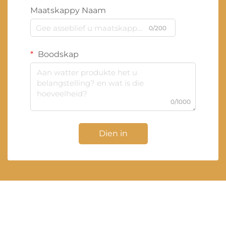
Maatskappy Naam
0/200
Boodskap
0/1000
Dien in