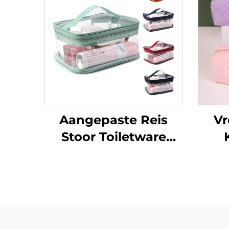
Aangepaste Reis
Vr
Stoor Toiletware
Organiseerder Was
Make-up Sak
Ko
Draagbare PVC
Roo
Kosmetieksakkies
Ko
Deurskynend Swem