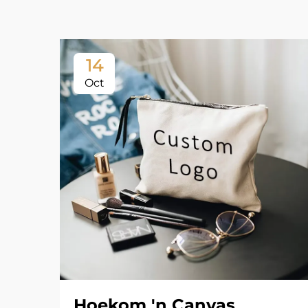
14
Oct
Hoekom 'n Canvas