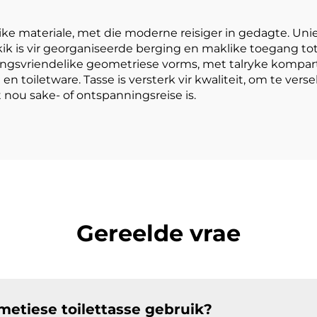
oiletware Sak
Zipper Snaa
Kleurvol vir R
e materiale, met die moderne reisiger in gedagte. Unie
kik is vir georganiseerde berging en maklike toegang tot
ngsvriendelike geometriese vorms, met talryke kompart
toiletware. Tasse is versterk vir kwaliteit, om te versek
it nou sake- of ontspanningsreise is.
Gereelde vrae
metiese toilettasse gebruik?