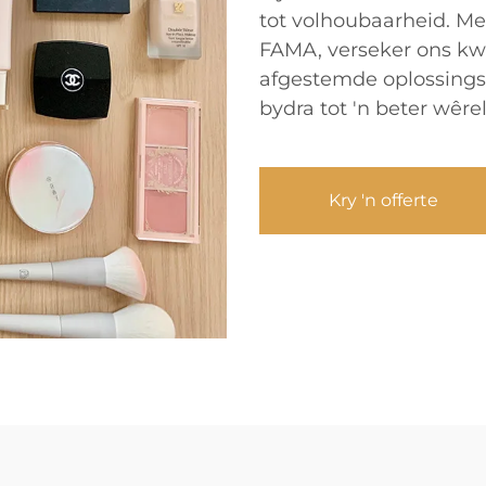
tot volhoubaarheid. Met
FAMA, verseker ons kwa
afgestemde oplossings 
bydra tot 'n beter wêrel
Kry 'n offerte