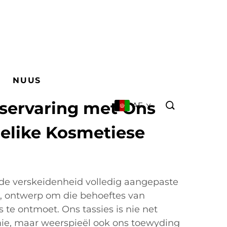
NUUS
iservaring met Ons
AF
delike Kosmetiese
e verskeidenheid volledig aangepaste
s, ontwerp om die behoeftes van
 te ontmoet. Ons tassies is nie net
 nie, maar weerspieël ook ons toewyding