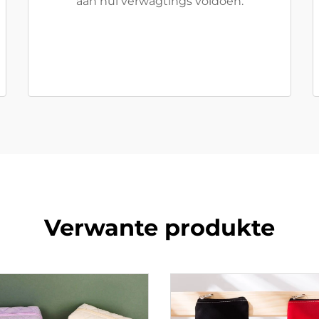
aan hul verwagtings voldoen.
Verwante produkte