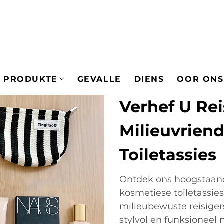
PRODUKTE
GEVALLE
DIENS
OOR ONS
Verhef U Re
Milieuvrien
Toiletassies
Ontdek ons hoogstaand
kosmetiese toiletassie
milieubewuste reisigers
stylvol en funksioneel