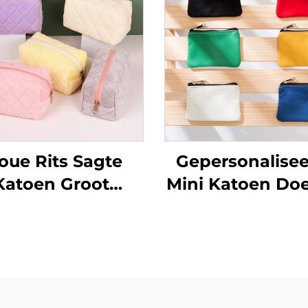
oue Rits Sagte
Gepersonalise
Katoen Groot
Mini Katoen Doe
Gequilte
Toiletries
smetieksakkie
Organiseerd
s Soliede Kleur
Draagbaar
smetieksakkie
Deurlopend
Reis Make-up
Grimering Kos