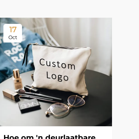
17
2
Oct
Oc
Hoe om 'n deurlaatbare
Wa