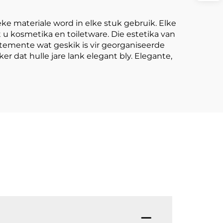
ks
Gedrukte Logo
eis
ke materiale word in elke stuk gebruik. Elke
 u kosmetika en toiletware. Die estetika van
emente wat geskik is vir georganiseerde
er dat hulle jare lank elegant bly. Elegante,