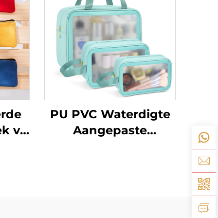
erde
PU PVC Waterdigte
k vir
Aangepaste
Handsak Groot
er
Inhoudsmaat
Grimeringsak Met
e
Ritssluiting Reis
sak
Grimeringsak Met