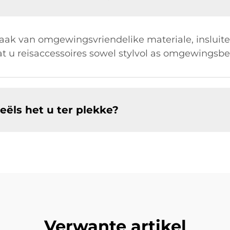
maak van omgewingsvriendelike materiale, inslui
at u reisaccessoires sowel stylvol as omgewingsbe
eëls het u ter plekke?
Verwante artikel