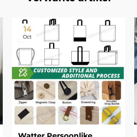
14
Oct
Watter Persoonlike